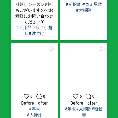
引越しシーズン割引
#断捨離
#ゴミ屋敷
もございますのでお
#大掃除
気軽にお問い合わせ
ください🌸
#不用品回収
#引越
し
#片付け
6
0
6
0
Before→after
Before→after
#年末
#年末
#大掃除
#断捨
#大掃除
離