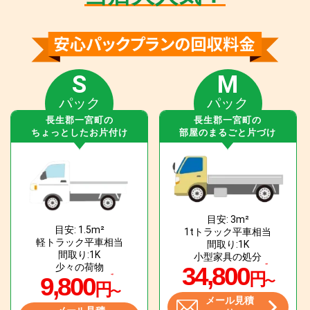
S
M
パック
パック
長生郡一宮町の
長生郡一宮町の
ちょっとしたお片付け
部屋のまるごと片づけ
目安: 3m²
目安: 1.5m²
1tトラック平車相当
軽トラック平車相当
間取り:1K
間取り:1K
小型家具の処分
少々の荷物
34,800
円
9,800
〜
円
〜
メール見積