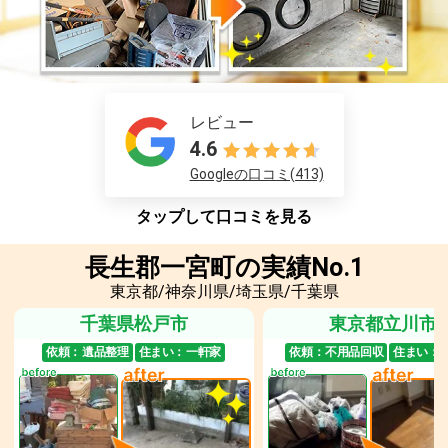
レビュー
4.6
Googleの口コミ(413)
タップして口コミを見る
長生郡一宮町の実績No.1
東京都/神奈川県/埼玉県/千葉県
千葉県松戸市
東京都立川市
依頼：
遺品整理
住まい：
一軒家
依頼：
不用品回収
住まい：