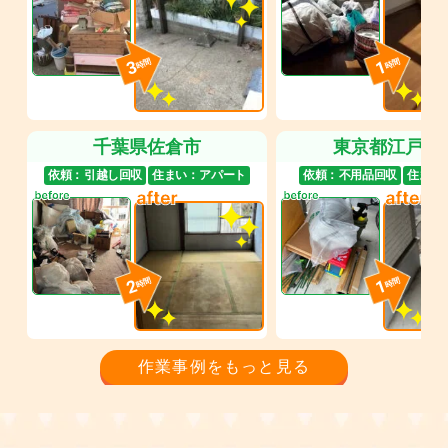
3
1
時間
時間
千葉県佐倉市
東京都江戸川
依頼：
引越し回収
住まい：
アパート
依頼：
不用品回収
住まい
2
1
時間
時間
作業事例をもっと見る