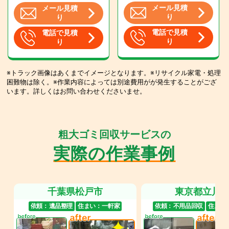
メール見積
メール見積
り
り
電話で見積
電話で見積
り
り
※トラック画像はあくまでイメージとなります。※リサイクル家電・処理
困難物は除く。※作業内容によっては別途費用がが発生することがござ
います。詳しくはお問い合わせくださいませ。
粗大ゴミ回収サービスの
実際の作業事例
千葉県松戸市
東京都立川
依頼：
遺品整理
住まい：
一軒家
依頼：
不用品回収
住まい