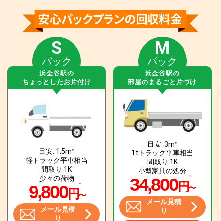
S
M
パック
パック
浜金谷駅の
浜金谷駅の
ちょっとしたお片付け
部屋のまるごと片づけ
目安: 3m²
目安: 1.5m²
1tトラック平車相当
軽トラック平車相当
間取り:1K
間取り:1K
小型家具の処分
少々の荷物
34,800
円
9,800
〜
円
〜
メール見積
メール見積
り
り