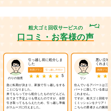
粗大ゴミ回収サービスの
口コミ・お客様の声
引っ越し前に処分しま
悪い立地
した
くれまし
利用プラン
引っ越し片付け
利用プラン
5
のりの佃煮
リン
急に転勤が決まり、家族で引っ越しをする
住んでいるアパートは三
ことになりました。
パートに面している道は
来てもらってから処分したものがどんどん
これません。
出てきて予定よりも増えたのですが、全部
ですが、粗大ゴミ回収サ
引き取ってももらえたため、引っ越し準備
くミッションをクリア！
がスムーズに行えました。
こちらの業者さんの腕前