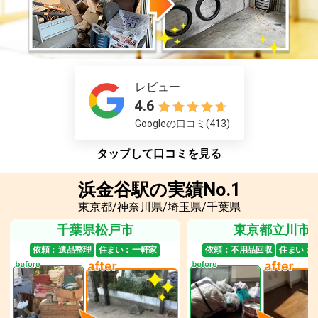
レビュー
4.6
Googleの口コミ(413)
タップして口コミを見る
浜金谷駅の実績No.1
東京都/神奈川県/埼玉県/千葉県
千葉県松戸市
東京都立川市
依頼：
遺品整理
住まい：
一軒家
依頼：
不用品回収
住まい：