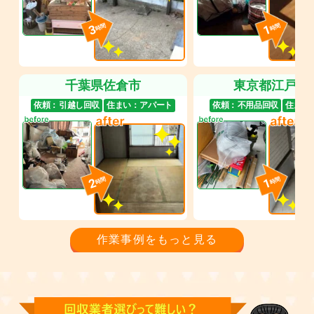
3
1
時間
時間
千葉県佐倉市
東京都江戸川
依頼：
引越し回収
住まい：
アパート
依頼：
不用品回収
住まい
2
1
時間
時間
作業事例をもっと見る