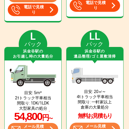
電話で見積
電話で見積
り
り
L
LL
パック
パック
浜金谷駅の
浜金谷駅の
お引越し時の大量処分
遺品整理/ゴミ屋敷清掃
目安: 20㎡~
目安: 5m²
4tトラック平車相当
2tトラック平車相当
間取り: 一軒家以上
間取り: 1DK/1LDK
倉庫の大量処分
大型家具の処分
54,800
無料お見積もり
円
〜
メール見積
メール見積