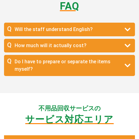
FAQ
Will the staff understand English?
How much will it actually cost?
Do I have to prepare or separate the items
myself?
不用品回収サービスの
サービス対応エリア