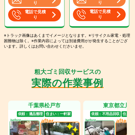
り
り
電話で見積
電話で見積
り
り
※トラック画像はあくまでイメージとなります。※リサイクル家電・処理
困難物は除く。※作業内容によっては別途費用がが発生することがござ
います。詳しくはお問い合わせくださいませ。
粗大ゴミ回収サービスの
実際の作業事例
千葉県松戸市
東京都立川
依頼：
遺品整理
住まい：
一軒家
依頼：
不用品回収
住まい