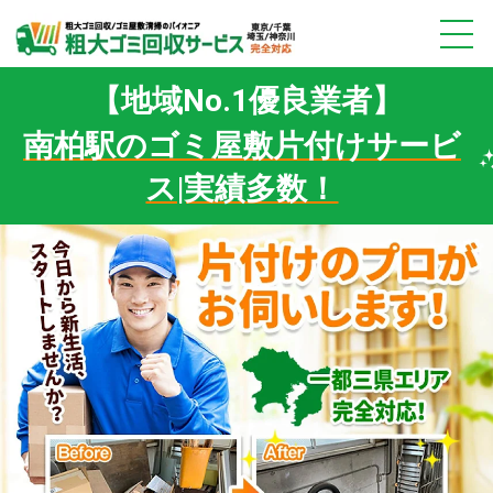
【地域No.1優良業者】
南柏駅のゴミ屋敷片付けサービ
ス|実績多数！