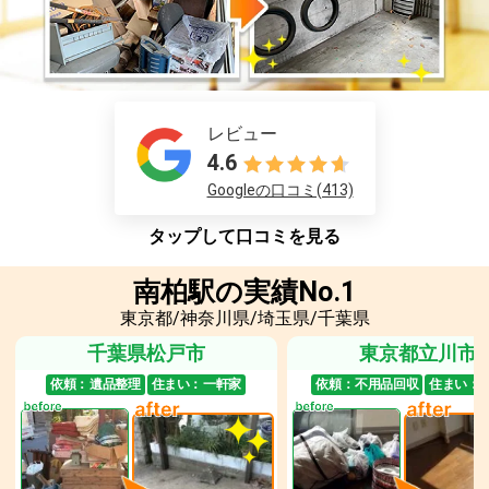
レビュー
4.6
Googleの口コミ(413)
タップして口コミを見る
南柏駅の実績No.1
東京都/神奈川県/埼玉県/千葉県
千葉県松戸市
東京都立川市
依頼：
遺品整理
住まい：
一軒家
依頼：
不用品回収
住まい：