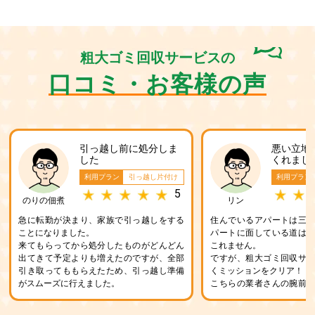
粗大ゴミ回収サービスの
口コミ・お客様の声
引っ越し前に処分しま
悪い立地
した
くれまし
利用プラン
引っ越し片付け
利用プラン
5
のりの佃煮
リン
急に転勤が決まり、家族で引っ越しをする
住んでいるアパートは三
ことになりました。
パートに面している道は
来てもらってから処分したものがどんどん
これません。
出てきて予定よりも増えたのですが、全部
ですが、粗大ゴミ回収サ
引き取ってももらえたため、引っ越し準備
くミッションをクリア！
がスムーズに行えました。
こちらの業者さんの腕前
が保証します。