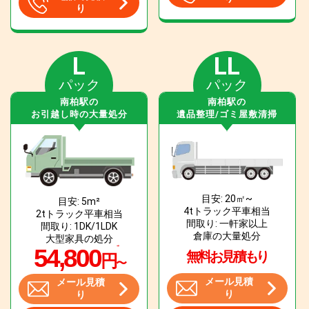
り
L
LL
パック
パック
南柏駅の
南柏駅の
お引越し時の大量処分
遺品整理/ゴミ屋敷清掃
目安: 20㎡~
目安: 5m²
4tトラック平車相当
2tトラック平車相当
間取り: 一軒家以上
間取り: 1DK/1LDK
倉庫の大量処分
大型家具の処分
54,800
無料お見積もり
円
〜
メール見積
メール見積
り
り