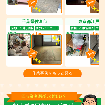
3
1
時間
時間
千葉県佐倉市
東京都江戸川
依頼：
引越し回収
住まい：
アパート
依頼：
不用品回収
住まい
2
1
時間
時間
作業事例をもっと見る