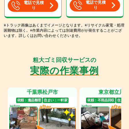
電話で見積
電話で見積
り
り
※トラック画像はあくまでイメージとなります。※リサイクル家電・処理
困難物は除く。※作業内容によっては別途費用がが発生することがござ
います。詳しくはお問い合わせくださいませ。
粗大ゴミ回収サービスの
実際の作業事例
千葉県松戸市
東京都立川
依頼：
遺品整理
住まい：
一軒家
依頼：
不用品回収
住まい