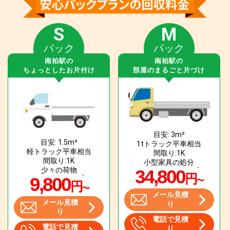
S
M
パック
パック
南柏駅の
南柏駅の
ちょっとしたお片付け
部屋のまるごと片づけ
目安: 3m²
目安: 1.5m²
1tトラック平車相当
軽トラック平車相当
間取り:1K
間取り:1K
小型家具の処分
少々の荷物
34,800
円
9,800
〜
円
〜
メール見積
メール見積
り
り
電話で見積
電話で見積
り