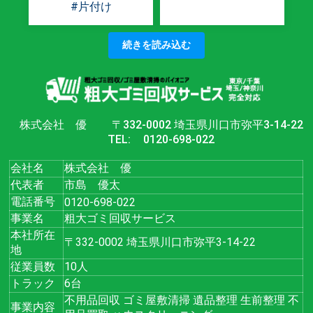
#片付け
続きを読み込む
株式会社 優
〒332-0002 埼玉県川口市弥平3-14-22
TEL:
0120-698-022
会社名
株式会社 優
代表者
市島 優太
電話番号
0120-698-022
事業名
粗大ゴミ回収サービス
本社所在
〒332-0002 埼玉県川口市弥平3-14-22
地
従業員数
10人
トラック
6台
不用品回収 ゴミ屋敷清掃 遺品整理 生前整理 不
事業内容