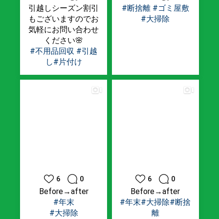
引越しシーズン割引
#断捨離
#ゴミ屋敷
もございますのでお
#大掃除
気軽にお問い合わせ
ください🌸
#不用品回収
#引越
し
#片付け
6
0
6
0
Before→after
Before→after
#年末
#年末
#大掃除
#断捨
#大掃除
離