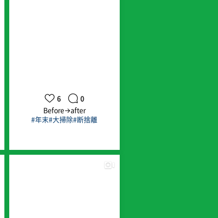
6
0
Before→after
#年末
#大掃除
#断捨離