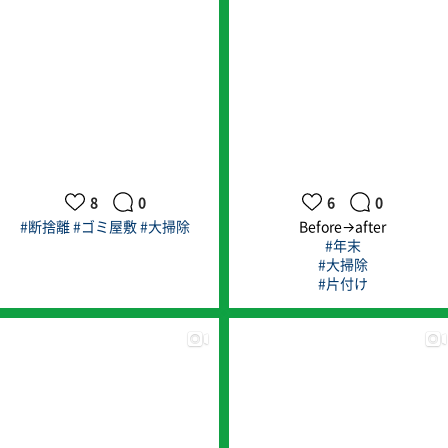
8
0
6
0
#断捨離
#ゴミ屋敷
#大掃除
Before→after
#年末
#大掃除
#片付け