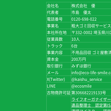
会社名
株式会社 優
代表者
市島 優太
電話番号
0120-698-022
事業名
粗大ゴミ回収サービス
本社所在地
〒332-0002 埼玉県川
従業員数
10人
トラック
6台
事業内容
不用品回収 ゴミ屋敷清
資本金
200万円
取引銀行
みずほ銀行
メール
info@eco-life-smile.
X(Twitter)
@kaishu_service
LINE
@ecosmile
古物商許可証
第306682219133号
ライフオーガナイザー 認
遺品整理士 認定第IS4