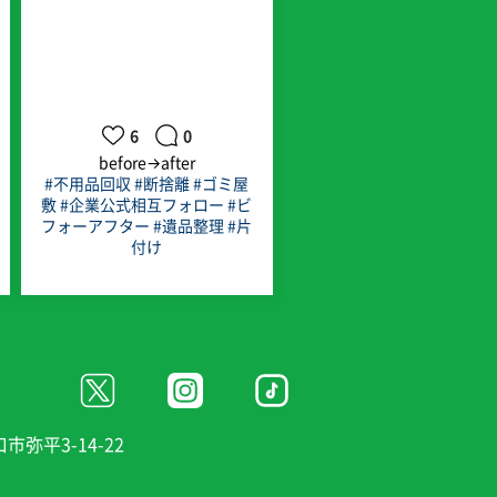
6
0
before→after
#不用品回収
#断捨離
#ゴミ屋
敷
#企業公式相互フォロー
#ビ
フォーアフター
#遺品整理
#片
付け
口市弥平3-14-22