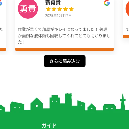
新勇貴
2025年12月17日
た
作業が早くて部屋がキレイになってました！ 処理
が面倒な液体類も回収してくれてとても助かりまし
た！
さらに読み込む
ガイド