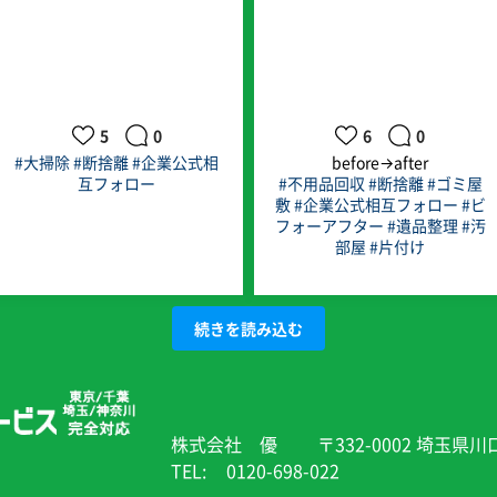
5
0
6
0
#大掃除
#断捨離
#企業公式相
before→after
互フォロー
#不用品回収
#断捨離
#ゴミ屋
敷
#企業公式相互フォロー
#ビ
フォーアフター
#遺品整理
#汚
部屋
#片付け
続きを読み込む
株式会社 優
〒332-0002 埼玉県川
TEL:
0120-698-022