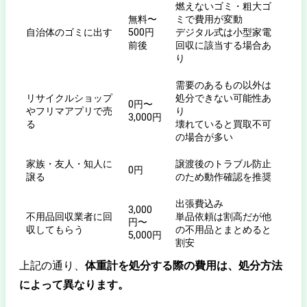
燃えないゴミ・粗大ゴ
無料〜
ミで費用が変動
自治体のゴミに出す
500円
デジタル式は小型家電
前後
回収に該当する場合あ
り
需要のあるもの以外は
リサイクルショップ
処分できない可能性あ
0円〜
やフリマアプリで売
り
3,000円
る
壊れていると買取不可
の場合が多い
家族・友人・知人に
譲渡後のトラブル防止
0円
譲る
のため動作確認を推奨
出張費込み
3,000
不用品回収業者に回
単品依頼は割高だが他
円〜
収してもらう
の不用品とまとめると
5,000円
割安
上記の通り、
体重計を処分する際の費用は、処分方法
によって異なります。