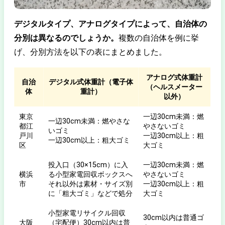
デジタルタイプ、アナログタイプによって、自治体の
分別は異なるのでしょうか。
複数の自治体を例に挙
げ、分別方法を以下の表にまとめました。
アナログ式体重計
自治
デジタル式体重計（電子体
（ヘルスメーター
体
重計）
以外）
東京
一辺30cm未満：燃
一辺30cm未満：燃やさな
都江
やさないゴミ
いゴミ
戸川
一辺30cm以上：粗
一辺30cm以上：粗大ゴミ
区
大ゴミ
投入口（30×15cm）に入
一辺30cm未満：燃
横浜
る小型家電回収ボックスへ
やさないゴミ
市
それ以外は素材・サイズ別
一辺30cm以上：粗
に「粗大ゴミ」などで処分
大ゴミ
小型家電リサイクル回収
30cm以内は普通ゴ
大阪
（宅配便）30cm以内は普