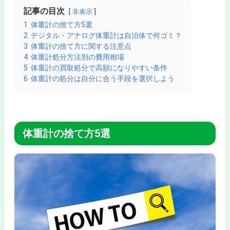
記事の目次
非表示
1
体重計の捨て方5選
2
デジタル・アナログ体重計は自治体で何ゴミ？
3
体重計の捨て方に関する注意点
4
体重計処分方法別の費用相場
5
体重計の買取処分で高額になりやすい条件
6
体重計の処分は自分に合う手段を選択しよう
体重計の捨て方5選