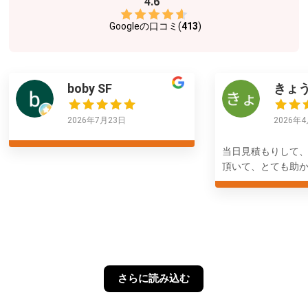
4.6
Googleの口コミ(
413
)
boby SF
きょ
2026年7月23日
2026年
当日見積もりして
頂いて、とても助
さらに読み込む