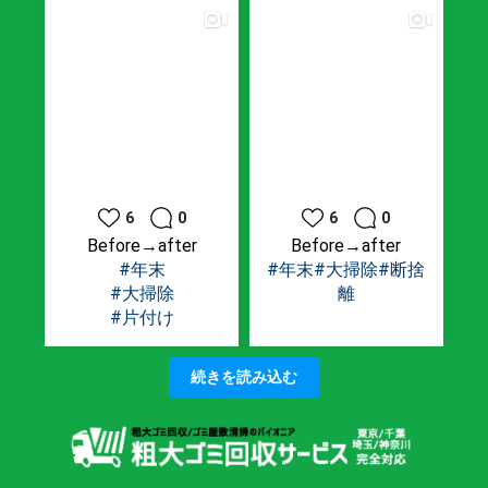
6
0
6
0
Before→after
Before→after
#年末
#年末
#大掃除
#断捨
#大掃除
離
#片付け
続きを読み込む