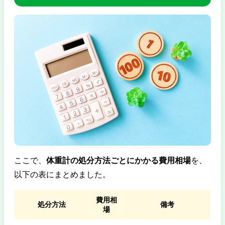
ここで、
体重計の処分方法ごとにかかる費用相場
を、
以下の表にまとめました。
費用相
処分方法
備考
場