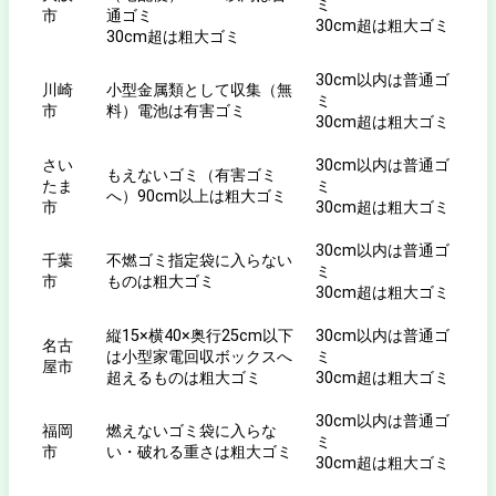
ミ
市
通ゴミ
30cm超は粗大ゴミ
30cm超は粗大ゴミ
30cm以内は普通ゴ
川崎
小型金属類として収集（無
ミ
市
料）電池は有害ゴミ
30cm超は粗大ゴミ
さい
30cm以内は普通ゴ
もえないゴミ（有害ゴミ
たま
ミ
へ）90cm以上は粗大ゴミ
市
30cm超は粗大ゴミ
30cm以内は普通ゴ
千葉
不燃ゴミ指定袋に入らない
ミ
市
ものは粗大ゴミ
30cm超は粗大ゴミ
縦15×横40×奥行25cm以下
30cm以内は普通ゴ
名古
は小型家電回収ボックスへ
ミ
屋市
超えるものは粗大ゴミ
30cm超は粗大ゴミ
30cm以内は普通ゴ
福岡
燃えないゴミ袋に入らな
ミ
市
い・破れる重さは粗大ゴミ
30cm超は粗大ゴミ