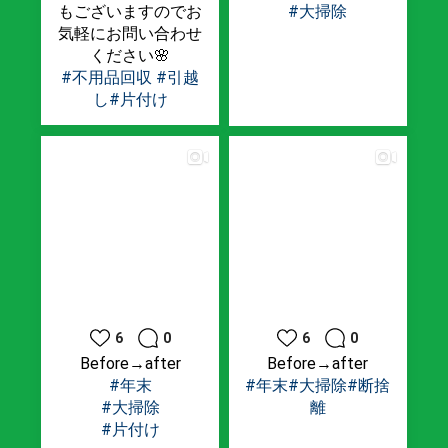
もございますのでお
#大掃除
気軽にお問い合わせ
ください🌸
#不用品回収
#引越
し
#片付け
6
0
6
0
Before→after
Before→after
#年末
#年末
#大掃除
#断捨
#大掃除
離
#片付け