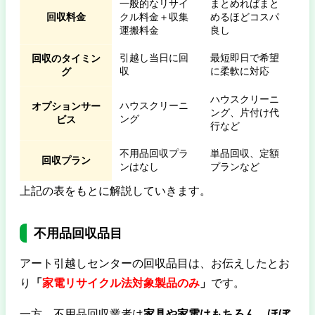
一般的なリサイ
まとめればまと
回収料金
クル料金＋収集
めるほどコスパ
運搬料金
良し
引越し当日に回
最短即日で希望
回収のタイミン
収
に柔軟に対応
グ
ハウスクリーニ
ハウスクリーニ
オプションサー
ング、片付け代
ング
ビス
行など
不用品回収プラ
単品回収、定額
回収プラン
ンはなし
プランなど
上記の表をもとに解説していきます。
不用品回収品目
アート引越しセンターの回収品目は、お伝えしたとお
り
「
家電リサイクル法対象製品のみ
」
です。
一方、不用品回収業者は
家具や家電はもちろん、ほぼ