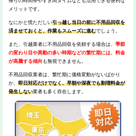
帰りの時間帯やすき間タイムなども活用できる便利な
メリットです。
なにかと慌ただしい
引っ越し当日の前に不用品回収を
済ませておくと、作業もスムーズに進む
でしょう。
また、引越業者に不用品回収を依頼する場合は、
季節
の変わり目や異動の多い時期などの繁忙期には、料金
が高騰する傾向
も無視できません。
不用品回収業者は、繁忙期に価格変動がないばかり
か、
即日対応だけでなく
、早朝や深夜でも割増料金が
発生しない
業者も多く存在します。