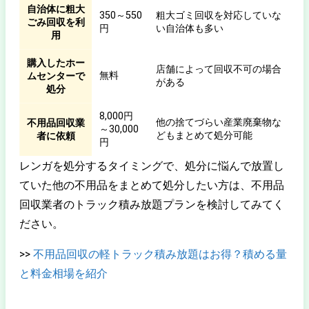
自治体に粗大
350～550
粗大ゴミ回収を対応していな
ごみ回収を利
円
い自治体も多い
用
購入したホー
店舗によって回収不可の場合
無料
ムセンターで
がある
処分
8,000円
他の捨てづらい産業廃棄物な
不用品回収業
～30,000
どもまとめて処分可能
者に依頼
円
レンガを処分するタイミングで、処分に悩んで放置し
ていた他の不用品をまとめて処分したい方は、不用品
回収業者のトラック積み放題プランを検討してみてく
ださい。
>>
不用品回収の軽トラック積み放題はお得？積める量
と料金相場を紹介