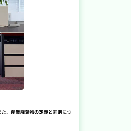
また、
産業廃棄物の定義と罰則
につ