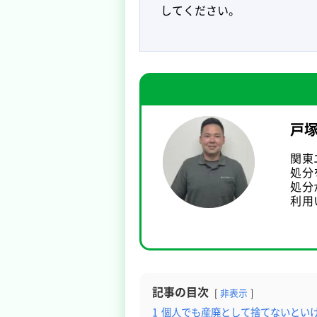
してください。
戸
関東
処分
処分
利用
記事の目次
非表示
1
個人でも産廃として捨てないとい