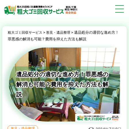
>
>
遺品処分の適切な進め方！
粗大ゴミ回収サービス
形見・遺品整理
罪悪感の解消も可能？費用を抑えた方法も解説
遺品処分の適切な進め方！罪悪感の
解消も可能？費用を抑えた方法も解
説
形見・遺品整理