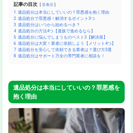
記事の目次
非表示
1
遺品処分は本当にしていいの？罪悪感を抱く理由
2
遺品処分で罪悪感！解消するポイント3つ
3
遺品処分はいつから始めるべき？
4
遺品処分の方法4つ【遺族で進めるなら】
5
遺品処分に悩んでしまうものベスト3【解決策】
6
遺品処分は大変！業者に依頼しよう【メリット4つ】
7
遺品処分を安心して依頼できる業者は？選び方3選
8
遺品処分はサポート万全の専門業者に相談を！
遺品処分は本当にしていいの？罪悪感を
抱く理由