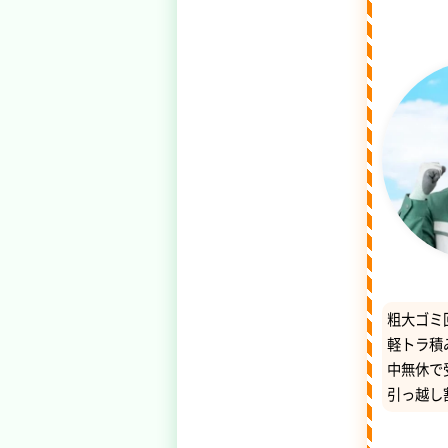
粗大ゴミ
軽トラ積
中無休で
引っ越し