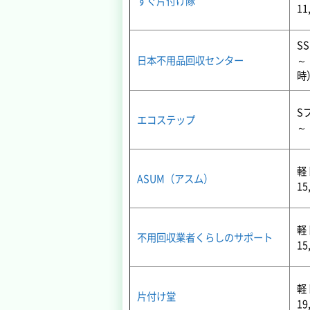
すぐ片付け隊
11
SS
日本不用品回収センター
～
時
Sプ
エコステップ
～
軽
ASUM（アスム）
15
軽
不用回収業者くらしのサポート
15
軽
片付け堂
19