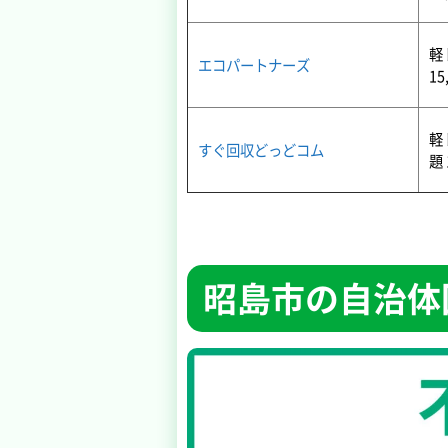
軽
エコパートナーズ
15
軽
すぐ回収どっどコム
題 
昭島市の自治体