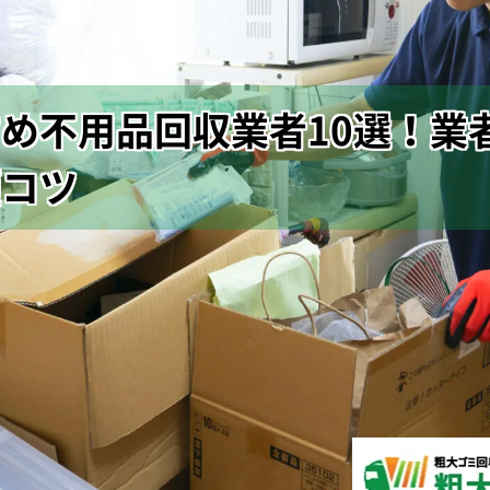
め不用品回収業者10選！業
頼コツ