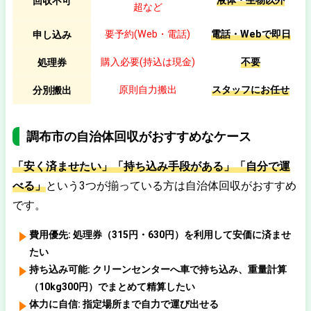
液体・生物以外
回収不可
超など
要予約(Web・電話)
電話・Webで即日
申し込み
購入必要(持込は現金)
不要
処理券
原則自力搬出
スタッフにお任せ
分別搬出
調布市の自治体回収がおすすめなケース
「安く済ませたい」「持ち込み手段がある」「自分で運
べる」
という3つが揃っている方は自治体回収がおすすめ
です。
費用優先:
処理券（315円・630円）を利用して安価に済ませ
たい
持ち込み可能:
クリーンセンターへ車で持ち込み、重量計算
（10kg300円）でまとめて精算したい
体力に自信:
指定場所まで自力で運び出せる