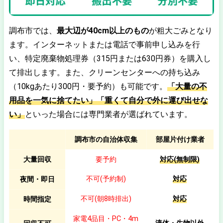
調布市では、
最大辺が40cm以上のもの
が粗大ごみとなり
ます。インターネットまたは電話で事前申し込みを行
い、特定廃棄物処理券（315円または630円券）を購入し
て排出します。また、クリーンセンターへの持ち込み
（10kgあたり300円・要予約）も可能です。
「大量の不
用品を一気に捨てたい」「重くて自分で外に運び出せな
い」
といった場合には専門業者が選ばれています。
調布市の自治体収集
部屋片付け業者
大量回収
要予約
対応(無制限)
不可(予約制)
対応
夜間・即日
不可(朝8時排出)
対応
時間指定
家電4品目・PC・4m