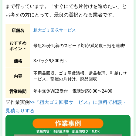
まで行っています。「すぐにでも片付けを進めたい」と
お考えの方にとって、最良の選択となる業者です。
粗大ゴミ回収サービス
店舗名
おすすめ
最短25分到着のスピード対応!満足度三冠を達成!
ポイント
Sパック9,800円～
価格
不用品回収、ゴミ屋敷清掃、遺品整理、引越しサ
内容
ービス、部屋の片付け、廃品回収
年中無休WEB受付 電話対応8:00〜24:00
営業時間
▽作業実例
>>『粗大ゴミ回収サービス』に無料で相談・
見積もりする