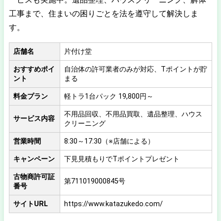
工事まで、住まいの困りごとを法を遵守して解決しま
す。
店舗名
片付け堂
おすすめポイ
自治体の許可業者のみが対応、Tポイントが貯
ント
まる
料金プラン
軽トラ1台パック 19,800円～
不用品回収、不用品買取、遺品整理、ハウス
サービス内容
クリーニング
営業時間
8:30～17:30（※店舗による）
キャンペーン
下見見積もりでTポイントプレゼント
古物商許可証
第711019000845号
番号
サイトURL
https://www.katazukedo.com/