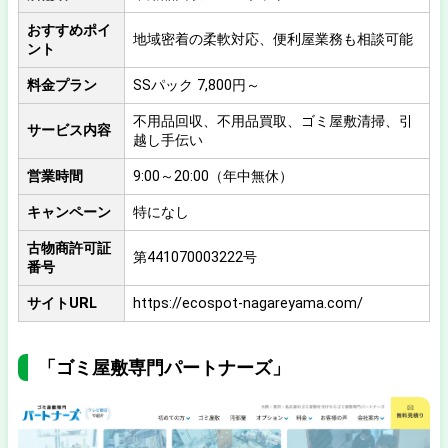
おすすめポイ
地域密着の柔軟対応、便利屋業務も相談可能
ント
料金プラン
SSパック 7,800円～
不用品回収、不用品買取、ゴミ屋敷清掃、引
サービス内容
越し手伝い
営業時間
9:00～20:00（年中無休）
キャンペーン
特になし
古物商許可証
第441070003222号
番号
サイトURL
https://ecospot-nagareyama.com/
「ゴミ屋敷専門パートナーズ」