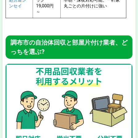
処分屋シ
ック
早朝・深夜対応可能、一軒家
ンセイ
19,000円
丸ごとの片付けに強い
～
調布市の自治体回収と部屋片付け業者、ど
っちを選ぶ?