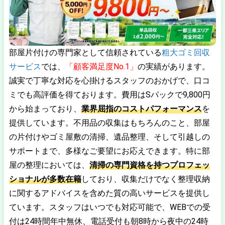
部屋片付けの専門家として信頼されている
粗大ゴミ回収
サービス
では、
「顧客満足度No.1」
の実績があります。
誠実で丁寧な対応を心掛けるスタッフのおかげで、口コ
ミでも高評価を得ております。費用はSパックで9,800円
から始まっており、
業界屈指のコストパフォーマンス
を
提供しています。不用品の収集はもちろんのこと、部屋
の片付けやゴミ屋敷の清掃、遺品整理、そして引越しの
サポートまで、多様なご要望にお応えできます。特に部
屋の整理においては、
清掃の専門資格を持つプロフェッ
ショナルが多数在籍
しており、収集だけでなく整理収納
に関するアドバイスを含めた質の高いサービスを提供し
ています。スタッフはいつでも対応可能で、WEBでの受
付は24時間年中無休、電話受付も朝8時から夜中の24時