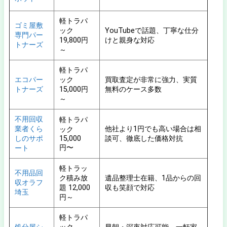
軽トラパ
ゴミ屋敷
ック
YouTubeで話題、丁寧な仕分
専門パー
19,800円
けと親身な対応
トナーズ
～
軽トラパ
エコパー
ック
買取査定が非常に強力、実質
トナーズ
15,000円
無料のケース多数
～
不用回収
軽トラパ
業者くら
他社より1円でも高い場合は相
ック
しのサポ
15,000
談可、徹底した価格対抗
円〜
ート
軽トラッ
不用品回
ク積み放
遺品整理士在籍、1品からの回
収オラフ
題 12,000
収も笑顔で対応
埼玉
円～
軽トラパ