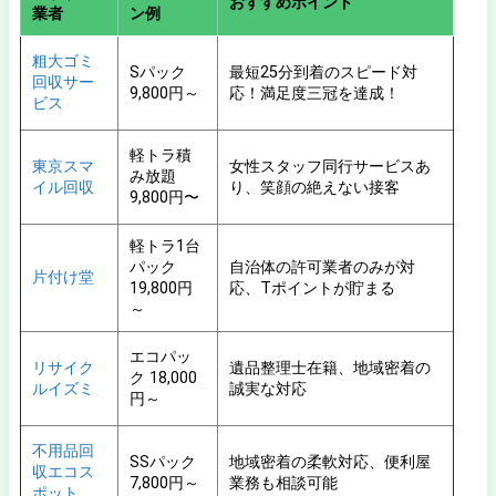
おすすめポイント
業者
ン例
粗大ゴミ
Sパック
最短25分到着のスピード対
回収サー
9,800円～
応！満足度三冠を達成！
ビス
軽トラ積
東京スマ
女性スタッフ同行サービスあ
み放題
イル回収
り、笑顔の絶えない接客
9,800円〜
軽トラ1台
パック
自治体の許可業者のみが対
片付け堂
19,800円
応、Tポイントが貯まる
～
エコパッ
リサイク
遺品整理士在籍、地域密着の
ク 18,000
ルイズミ
誠実な対応
円～
不用品回
SSパック
地域密着の柔軟対応、便利屋
収エコス
7,800円～
業務も相談可能
ポット