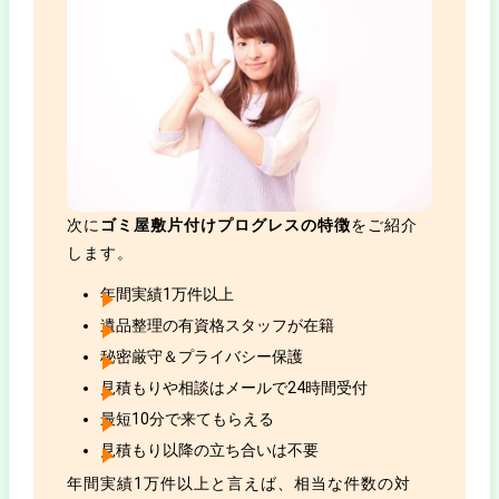
次に
ゴミ屋敷片付けプログレスの特徴
をご紹介
します。
年間実績1万件以上
遺品整理の有資格スタッフが在籍
秘密厳守＆プライバシー保護
見積もりや相談はメールで24時間受付
最短10分で来てもらえる
見積もり以降の立ち合いは不要
年間実績1万件以上と言えば、相当な件数の対