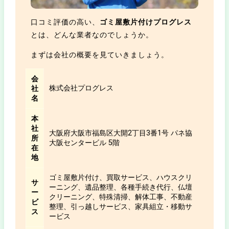
口コミ評価の高い、
ゴミ屋敷片付けプログレス
とは、どんな業者なのでしょうか。
まずは会社の概要を見ていきましょう。
会
株式会社プログレス
社
名
本
社
大阪府大阪市福島区大開2丁目3番1号 パネ協
所
大阪センタービル 5階
在
地
ゴミ屋敷片付け、買取サービス、ハウスクリ
サ
ーニング、遺品整理、各種手続き代行、仏壇
ー
クリーニング、特殊清掃、解体工事、不動産
ビ
整理、引っ越しサービス、家具組立・移動サ
ス
ービス