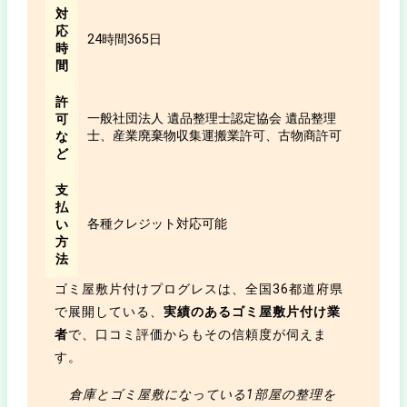
対
応
24時間365日
時
間
許
一般社団法人 遺品整理士認定協会 遺品整理
可
士、産業廃棄物収集運搬業許可、古物商許可
な
ど
支
払
各種クレジット対応可能
い
方
法
ゴミ屋敷片付けプログレスは、全国36都道府県
で展開している、
実績のあるゴミ屋敷片付け業
者
で、口コミ評価からもその信頼度が伺えま
す。
倉庫とゴミ屋敷になっている1部屋の整理を