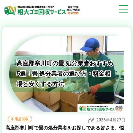
高座郡寒川町の畳 処分業者おすすめ
5選！畳 処分業者の選び方・料金相
場と安くする方法
不用品回収
2026年4月27日
高座郡寒川町で畳の処分業者をお探しである皆さま、悩