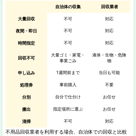
自治体の収集
回収業者
大量回収
不可
対応
不可
対応
夜間・即日
不可
対応
時間指定
大量ゴミ・家電・
液体・生物・危険
回収不可
事業ごみ
物
1週間前まで
当日も可能
申し込み
事前購入
不要
処理券
自分で仕分け
お任せ
分別
指定場所に運ぶ
お任せ
搬出
不可
対応
清掃
不用品回収業者を利用する場合、自治体での回収と比較