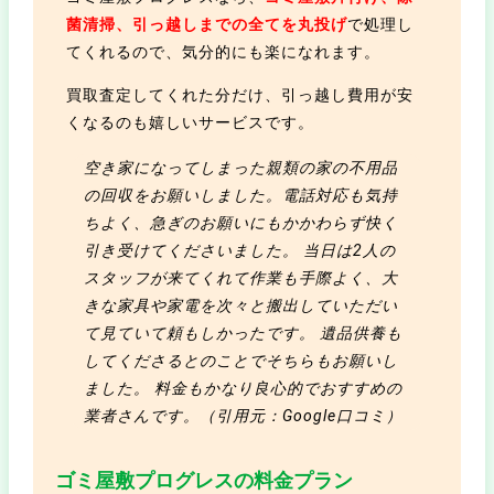
菌清掃、引っ越しまでの全てを丸投げ
で処理し
てくれるので、気分的にも楽になれます。
買取査定してくれた分だけ、引っ越し費用が安
くなるのも嬉しいサービスです。
空き家になってしまった親類の家の不用品
の回収をお願いしました。電話対応も気持
ちよく、急ぎのお願いにもかかわらず快く
引き受けてくださいました。 当日は2人の
スタッフが来てくれて作業も手際よく、大
きな家具や家電を次々と搬出していただい
て見ていて頼もしかったです。 遺品供養も
してくださるとのことでそちらもお願いし
ました。 料金もかなり良心的でおすすめの
業者さんです。（引用元：Google口コミ）
ゴミ屋敷プログレスの料金プラン