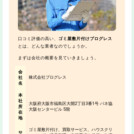
口コミ評価の高い、
ゴミ屋敷片付けプログレス
とは、どんな業者なのでしょうか。
まずは会社の概要を見ていきましょう。
会
株式会社プログレス
社
名
本
社
大阪府大阪市福島区大開2丁目3番1号 パネ協
所
大阪センタービル 5階
在
地
ゴミ屋敷片付け、買取サービス、ハウスクリ
サ