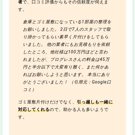
者
で、口コミ評価からもその信頼度が伺えま
す。
倉庫とゴミ屋敷になっている1部屋の整理を
お願いしました。 2日で7人のスタッフで取
り掛かってもらい素早く片付けをしてもら
いました。 他の業者にもお見積もりを依頼
したところ、他社様は100万円ほどと言わ
れましたが、プログレスさんの料金は45万
円と半分以下で大変有り難く、また何かあ
ればお願いしようと思います。 本当にあり
がとうございました！ （引用元：Google口
コミ）
ゴミ屋敷片付けだけでなく、
引っ越しも一緒に
対応してくれる
ので、助かる人も多いようで
す。