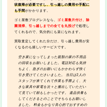
状復帰が必要ですし、引っ越しの費用や手配に
も手間
がかかります。
ゴミ屋敷プログレスなら、
ゴミ屋敷片付け、除
菌清掃、引っ越しまでの全てを丸投げ
で処理し
てくれるので、気分的にも楽になれます。
買取査定してくれた分だけ、引っ越し費用が安
くなるのも嬉しいサービスです。
空き家になってしまった親類の家の不用品
の回収をお願いしました。電話対応も気持
ちよく、急ぎのお願いにもかかわらず快く
引き受けてくださいました。 当日は2人の
スタッフが来てくれて作業も手際よく、大
きな家具や家電を次々と搬出していただい
て見ていて頼もしかったです。 遺品供養も
してくださるとのことでそちらもお願いし
ました。 料金もかなり良心的でおすすめの