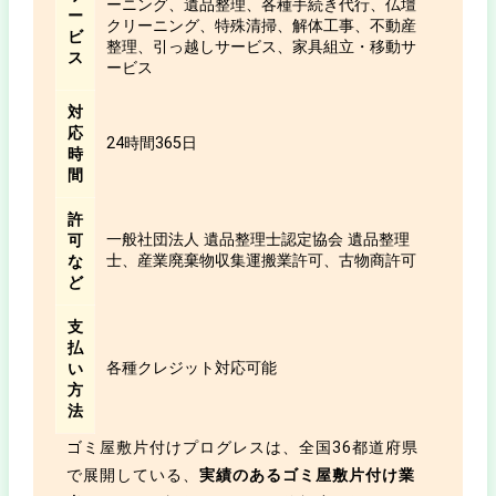
ーニング、遺品整理、各種手続き代行、仏壇
ー
クリーニング、特殊清掃、解体工事、不動産
ビ
整理、引っ越しサービス、家具組立・移動サ
ス
ービス
対
応
24時間365日
時
間
許
一般社団法人 遺品整理士認定協会 遺品整理
可
士、産業廃棄物収集運搬業許可、古物商許可
な
ど
支
払
各種クレジット対応可能
い
方
法
ゴミ屋敷片付けプログレスは、全国36都道府県
で展開している、
実績のあるゴミ屋敷片付け業