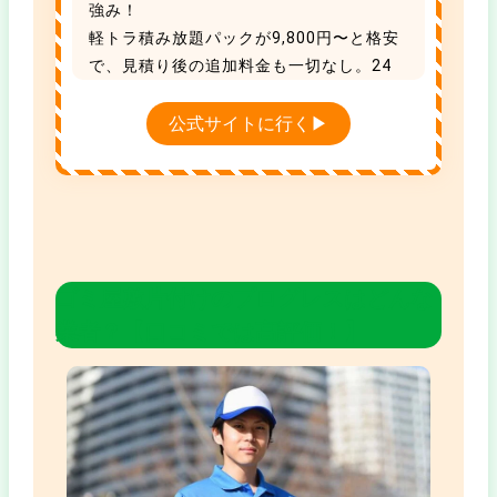
強み！
軽トラ積み放題パックが9,800円〜と格安
で、見積り後の追加料金も一切なし。24
時まで年中無休で受付中です。
引っ越し割引や家電買取もあり、タイパも
公式サイトに行く▶
コスパも抜群な地域No.1の優良業者です。
ゴミ屋敷片付けのプログレスはどんな
業者？【口コミでは高評価！】