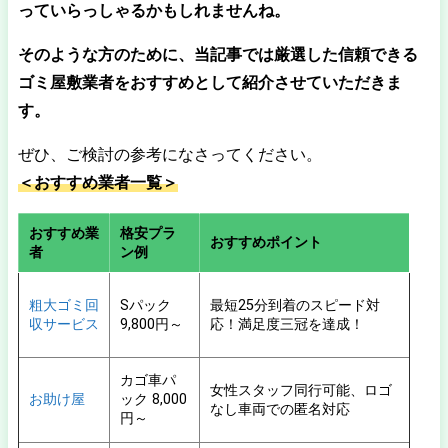
っていらっしゃるかもしれませんね。
そのような方のために、当記事では厳選した信頼できる
ゴミ屋敷業者をおすすめとして紹介させていただきま
す。
ぜひ、ご検討の参考になさってください。
＜おすすめ業者一覧＞
おすすめ業
格安プラ
おすすめポイント
者
ン例
粗大ゴミ回
Sパック
最短25分到着のスピード対
収サービス
9,800円～
応！満足度三冠を達成！
カゴ車パ
女性スタッフ同行可能、ロゴ
お助け屋
ック 8,000
なし車両での匿名対応
円～