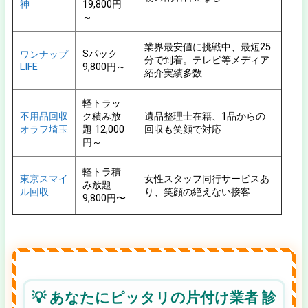
神
19,800円
～
業界最安値に挑戦中、最短25
Sパック
ワンナップ
分で到着。テレビ等メディア
LIFE
9,800円～
紹介実績多数
軽トラッ
不用品回収
ク積み放
遺品整理士在籍、1品からの
オラフ埼玉
題 12,000
回収も笑顔で対応
円～
軽トラ積
東京スマイ
女性スタッフ同行サービスあ
み放題
ル回収
り、笑顔の絶えない接客
9,800円〜
💡 あなたにピッタリの片付け業者 診