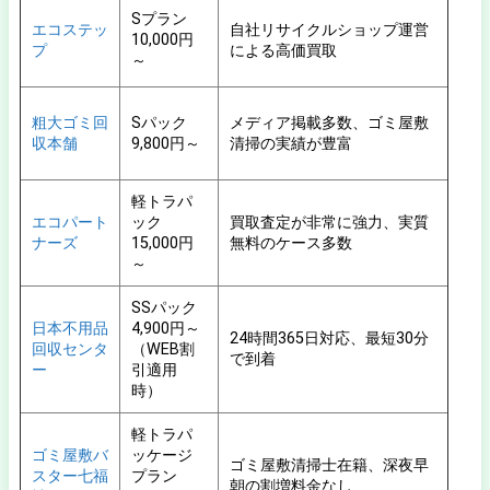
Sプラン
エコステッ
自社リサイクルショップ運営
10,000円
プ
による高価買取
～
粗大ゴミ回
Sパック
メディア掲載多数、ゴミ屋敷
収本舗
9,800円～
清掃の実績が豊富
軽トラパ
エコパート
ック
買取査定が非常に強力、実質
ナーズ
15,000円
無料のケース多数
～
SSパック
日本不用品
4,900円～
24時間365日対応、最短30分
回収センタ
（WEB割
で到着
ー
引適用
時）
軽トラパ
ゴミ屋敷バ
ッケージ
ゴミ屋敷清掃士在籍、深夜早
スター七福
プラン
朝の割増料金なし