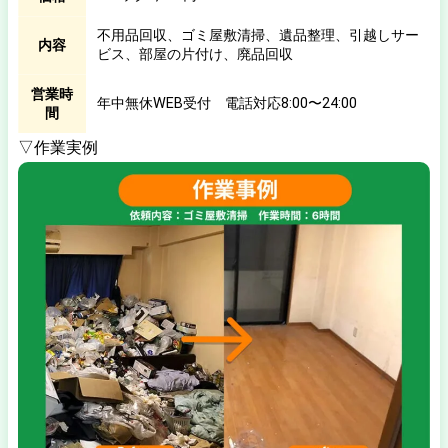
不用品回収、ゴミ屋敷清掃、遺品整理、引越しサー
内容
ビス、部屋の片付け、廃品回収
営業時
年中無休WEB受付 電話対応8:00〜24:00
間
▽作業実例