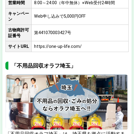
営業時間
8:00～24:00（年中無休）※Web受付24時間
キャンペー
Web申し込みで5,000円OFF
ン
古物商許可
第441070003427号
証番号
サイトURL
https://one-up-life.com/
「不用品回収オラフ埼玉」
「不用品回収オラフ埼玉」は、埼玉県を拠点に活動する