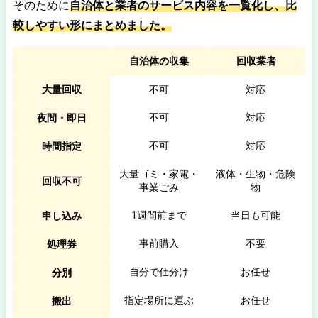
そのために
自治体と業者のサービス内容を一覧化し、比
較しやすい形にまとめました。
自治体の収集
回収業者
大量回収
不可
対応
不可
対応
夜間・即日
不可
対応
時間指定
大量ゴミ・家電・
液体・生物・危険
回収不可
事業ごみ
物
1週間前まで
当日も可能
申し込み
事前購入
不要
処理券
自分で仕分け
お任せ
分別
指定場所に運ぶ
お任せ
搬出