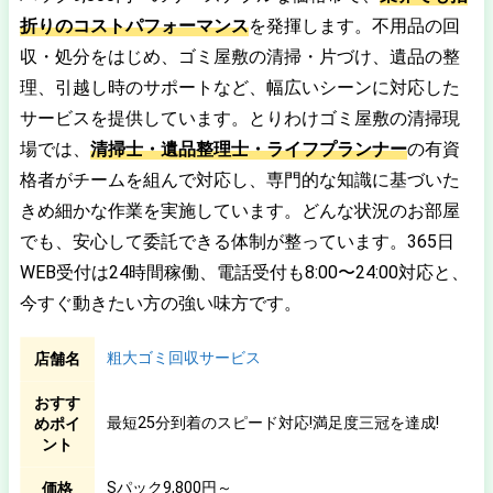
折りのコストパフォーマンス
を発揮します。不用品の回
収・処分をはじめ、ゴミ屋敷の清掃・片づけ、遺品の整
理、引越し時のサポートなど、幅広いシーンに対応した
サービスを提供しています。とりわけゴミ屋敷の清掃現
場では、
清掃士・遺品整理士・ライフプランナー
の有資
格者がチームを組んで対応し、専門的な知識に基づいた
きめ細かな作業を実施しています。どんな状況のお部屋
でも、安心して委託できる体制が整っています。365日
WEB受付は24時間稼働、電話受付も8:00〜24:00対応と、
今すぐ動きたい方の強い味方です。
粗大ゴミ回収サービス
店舗名
おすす
最短25分到着のスピード対応!満足度三冠を達成!
めポイ
ント
Sパック9,800円～
価格