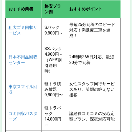
格安プラ
おすすめ業者
おすすめポイント
ン例
最短25分到着のスピード
粗大ゴミ回収サ
Sパック
対応！満足度三冠を達
ービス
9,800円～
成！
SSパック
4,900円～
日本不用品回収
24時間365日対応、最短
（WEB割
センター
30分で到着
引適用
時）
軽トラ積
女性スタッフ同行サービ
東京スマイル回
み放題
スあり、笑顔の絶えない
収
9,800円〜
接客
軽トラパ
ゴミ回収バスタ
ック
諸経費コミコミの安心定
ーズ
14,800円
額プラン、深夜対応可能
～