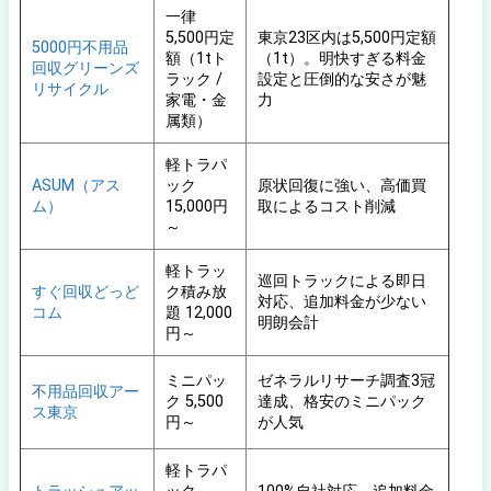
一律
5,500円定
東京23区内は5,500円定額
5000円不用品
額（1tト
（1t）。明快すぎる料金
回収グリーンズ
ラック /
設定と圧倒的な安さが魅
リサイクル
家電・金
力
属類）
軽トラパ
ASUM（アス
ック
原状回復に強い、高価買
ム）
15,000円
取によるコスト削減
～
軽トラッ
巡回トラックによる即日
すぐ回収どっど
ク積み放
対応、追加料金が少ない
コム
題 12,000
明朗会計
円～
ミニパッ
ゼネラルリサーチ調査3冠
不用品回収アー
ク 5,500
達成、格安のミニパック
ス東京
円～
が人気
軽トラパ