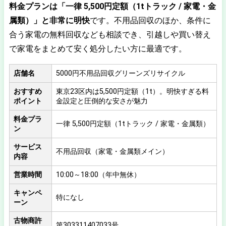
料金プランは「一律 5,500円定額（1tトラック / 家電・金
属類）」と非常に明快
です。不用品回収のほか、条件に
合う家電の無料回収なども相談でき、引越しや買い替え
で家電をまとめて安く処分したい方に最適です。
店舗名
5000円不用品回収グリーンズリサイクル
おすすめ
東京23区内は5,500円定額（1t）。明快すぎる料
ポイント
金設定と圧倒的な安さが魅力
料金プラ
一律 5,500円定額（1tトラック / 家電・金属類）
ン
サービス
不用品回収（家電・金属類メイン）
内容
営業時間
10:00～18:00（年中無休）
キャンペ
特になし
ーン
古物商許
第303311407033号