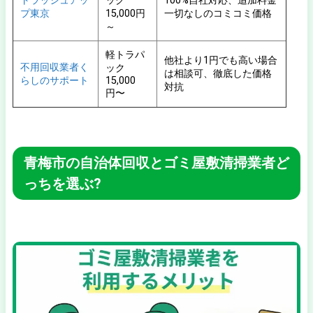
トラッシュアッ
ック
100%自社対応、追加料金
プ東京
15,000円
一切なしのコミコミ価格
～
軽トラパ
他社より1円でも高い場合
不用回収業者く
ック
は相談可、徹底した価格
らしのサポート
15,000
対抗
円〜
青梅市の自治体回収とゴミ屋敷清掃業者ど
っちを選ぶ?