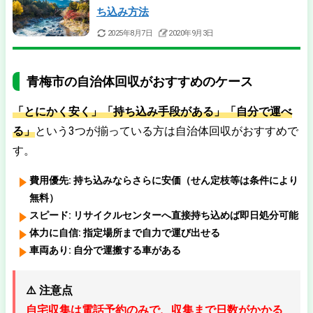
ち込み方法
2025年8月7日
2020年9月3日
青梅市の自治体回収がおすすめのケース
「とにかく安く」「持ち込み手段がある」「自分で運べ
る」
という3つが揃っている方は自治体回収がおすすめで
す。
費用優先:
持ち込みならさらに安価（せん定枝等は条件により
無料）
スピード:
リサイクルセンターへ直接持ち込めば即日処分可能
体力に自信:
指定場所まで自力で運び出せる
車両あり:
自分で運搬する車がある
⚠️ 注意点
自宅収集は電話予約のみで、収集まで日数がかかる