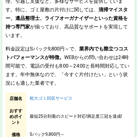
理、引越し支援など、多様なサービスを提供していま
す。特に、ゴミ屋敷の片付けに関しては、
清掃マイスタ
ー、遺品整理士、ライフオーガナイザーといった資格を
持つ専門家
が揃っており、高品質なサポートを実現して
います。
料金設定はSパック9,800円～で、
業界内でも際立つコス
トパフォーマンスが特徴。
WEBからの問い合わせは24時
間可能で、電話の受付も8:00～24:00と長時間対応してい
ます。年中無休なので、「今すぐ片付けたい」という状
況にも適した業者です。
粗大ゴミ回収サービス
店舗名
おすす
最短25分到着のスピード対応!満足度三冠を達成!
めポイ
ント
Sパック9,800円～
価格