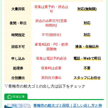
収集は要予約・持込は
大量回収
対応(無制限)
可
持込のみ即日可(営業
対応
夜間・即日
時間内)
不可(朝排出)
対応
時間指定
家電4品目・PC・処理
液体・生物以外
回収不可
困難物
収集は電話予約必須
電話・Webで即日
申し込み
収集時は必要
不要
処理券
原則自力搬出
スタッフにお任せ
分別搬出
▽青梅市の粗大ゴミの出し方は以下をチェック
関連記事
青梅市の粗大ゴミ回収｜正しい出し方と持