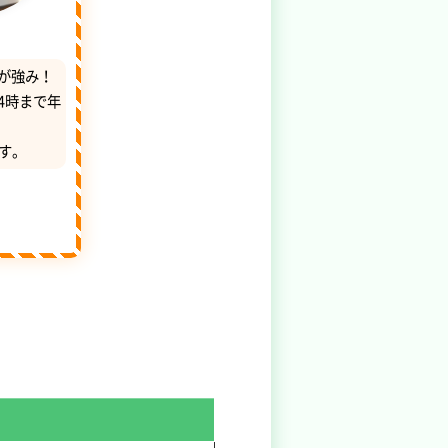
が強み！
4時まで年
す。