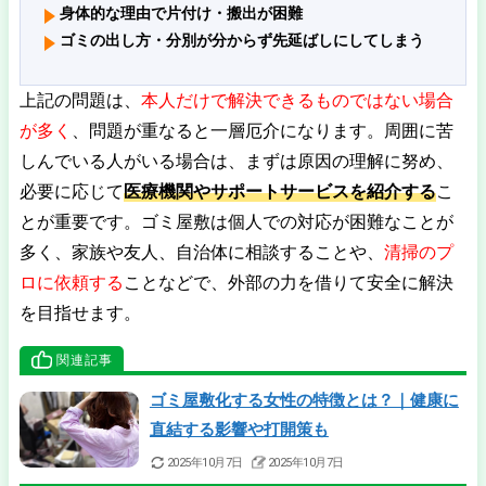
身体的な理由で片付け・搬出が困難
ゴミの出し方・分別が分からず先延ばしにしてしまう
上記の問題は、
本人だけで解決できるものではない場合
が多く
、問題が重なると一層厄介になります。周囲に苦
しんでいる人がいる場合は、まずは原因の理解に努め、
必要に応じて
医療機関やサポートサービスを紹介する
こ
とが重要です。ゴミ屋敷は個人での対応が困難なことが
多く、家族や友人、自治体に相談することや、
清掃のプ
ロに依頼する
ことなどで、外部の力を借りて安全に解決
を目指せます。
関連記事
ゴミ屋敷化する女性の特徴とは？｜健康に
直結する影響や打開策も
2025年10月7日
2025年10月7日