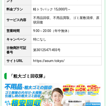
ント
料金プラン
軽トラパック 15,000円～
不用品回収、不用品買取、ゴミ屋敷清掃、原
サービス内容
状回復
営業時間
9:00～20:00（年中無休）
キャンペーン
特になし
古物商許可証
第30125471455号
番号
サイトURL
https://asum.tokyo/
「粗大ゴミ回収隊」