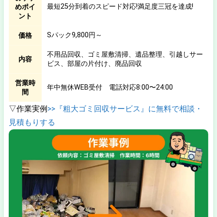
最短25分到着のスピード対応!満足度三冠を達成!
めポイ
ント
Sパック9,800円～
価格
不用品回収、ゴミ屋敷清掃、遺品整理、引越しサー
内容
ビス、部屋の片付け、廃品回収
営業時
年中無休WEB受付 電話対応8:00〜24:00
間
▽作業実例
>>『粗大ゴミ回収サービス』に無料で相談・
見積もりする