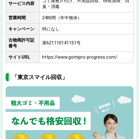
ゴミ屋敷片付け、不用品回収、特殊清掃、消
サービス内容
臭・消毒
営業時間
24時間（年中無休）
キャンペーン
特になし
古物商許可証
第621110141151号
番号
サイトURL
https://www.gomipro-progress.com/
「東京スマイル回収」