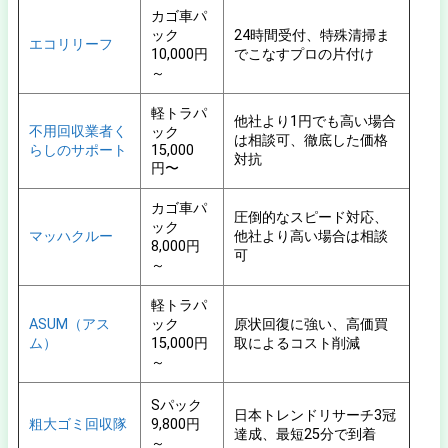
カゴ車パ
ック
24時間受付、特殊清掃ま
エコリリーフ
10,000円
でこなすプロの片付け
～
軽トラパ
他社より1円でも高い場合
不用回収業者く
ック
は相談可、徹底した価格
らしのサポート
15,000
対抗
円〜
カゴ車パ
圧倒的なスピード対応、
ック
マッハクルー
他社より高い場合は相談
8,000円
可
～
軽トラパ
ASUM（アス
ック
原状回復に強い、高価買
ム）
15,000円
取によるコスト削減
～
Sパック
日本トレンドリサーチ3冠
粗大ゴミ回収隊
9,800円
達成、最短25分で到着
～