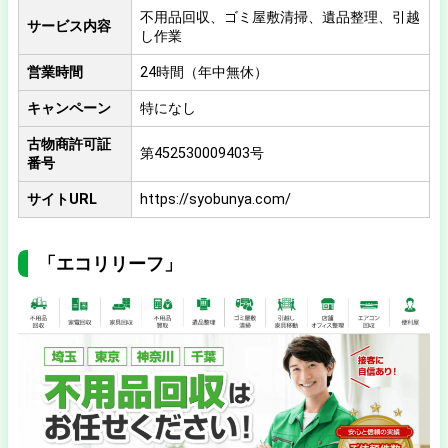
不用品回収、ゴミ屋敷清掃、遺品整理、引越
サービス内容
し作業
営業時間
24時間（年中無休）
キャンペーン
特になし
古物商許可証
第452530009403号
番号
サイトURL
https://syobunya.com/
「エコリリーフ」