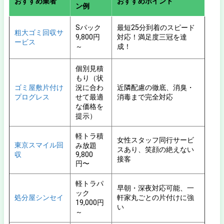
おすすめ業者
おすすめポイント
ン例
Sパック
最短25分到着のスピード
粗大ゴミ回収サ
9,800円
対応！満足度三冠を達
ービス
～
成！
個別見積
もり（状
ゴミ屋敷片付け
況に合わ
近隣配慮の徹底、消臭・
プログレス
せて最適
消毒まで完全対応
な価格を
提示）
軽トラ積
女性スタッフ同行サービ
東京スマイル回
み放題
スあり、笑顔の絶えない
収
9,800
接客
円〜
軽トラパ
早朝・深夜対応可能、一
ック
処分屋シンセイ
軒家丸ごとの片付けに強
19,000円
い
～