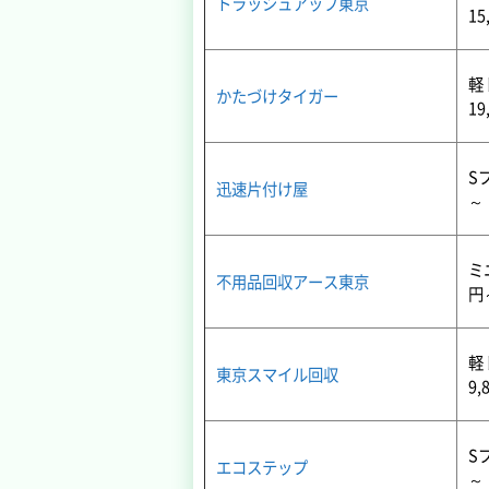
トラッシュアップ東京
15
軽
かたづけタイガー
19
Sプ
迅速片付け屋
～
ミ
不用品回収アース東京
円
軽
東京スマイル回収
9,
Sプ
エコステップ
～