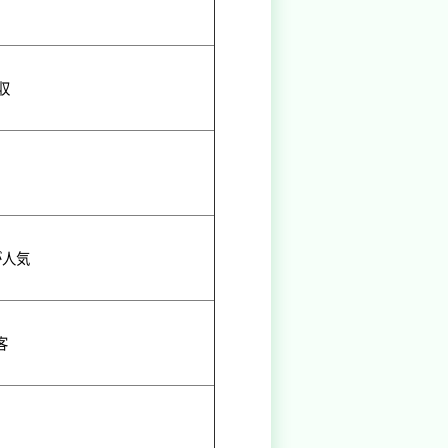
収
が人気
客