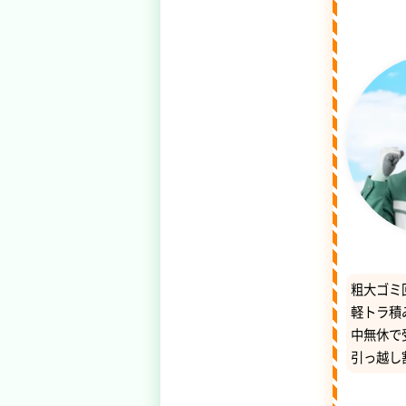
粗大ゴミ
軽トラ積
中無休で
引っ越し