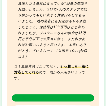
倉庫とゴミ屋敷になっている1部屋の整理を
お願いしました。 2日で7人のスタッフで取
り掛かってもらい素早く片付けをしてもら
いました。 他の業者にもお見積もりを依頼
したところ、他社様は100万円ほどと言わ
れましたが、プログレスさんの料金は45万
円と半分以下で大変有り難く、また何かあ
ればお願いしようと思います。 本当にあり
がとうございました！ （引用元：Google口
コミ）
ゴミ屋敷片付けだけでなく、
引っ越しも一緒に
対応してくれる
ので、助かる人も多いようで
す。
ゴミ屋敷プログレスの特徴6つ！