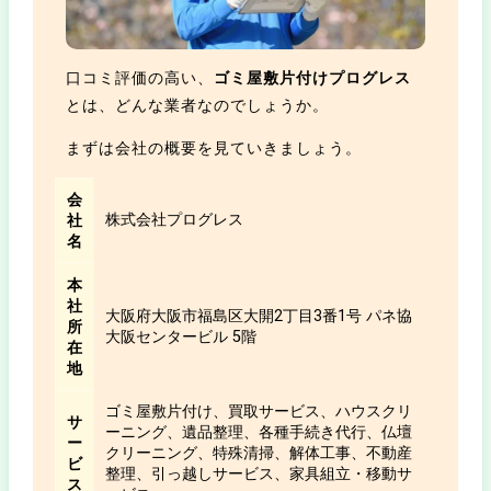
口コミ評価の高い、
ゴミ屋敷片付けプログレス
とは、どんな業者なのでしょうか。
まずは会社の概要を見ていきましょう。
会
株式会社プログレス
社
名
本
社
大阪府大阪市福島区大開2丁目3番1号 パネ協
所
大阪センタービル 5階
在
地
ゴミ屋敷片付け、買取サービス、ハウスクリ
サ
ーニング、遺品整理、各種手続き代行、仏壇
ー
クリーニング、特殊清掃、解体工事、不動産
ビ
整理、引っ越しサービス、家具組立・移動サ
ス