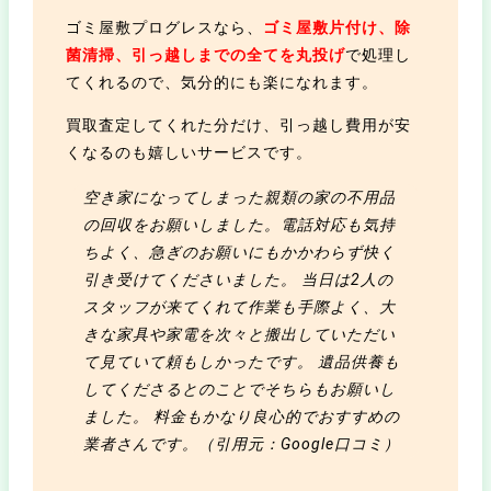
ゴミ屋敷プログレスなら、
ゴミ屋敷片付け、除
菌清掃、引っ越しまでの全てを丸投げ
で処理し
てくれるので、気分的にも楽になれます。
買取査定してくれた分だけ、引っ越し費用が安
くなるのも嬉しいサービスです。
空き家になってしまった親類の家の不用品
の回収をお願いしました。電話対応も気持
ちよく、急ぎのお願いにもかかわらず快く
引き受けてくださいました。 当日は2人の
スタッフが来てくれて作業も手際よく、大
きな家具や家電を次々と搬出していただい
て見ていて頼もしかったです。 遺品供養も
してくださるとのことでそちらもお願いし
ました。 料金もかなり良心的でおすすめの
業者さんです。（引用元：Google口コミ）