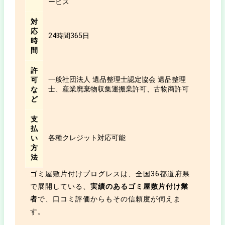
ービス
対
応
24時間365日
時
間
許
一般社団法人 遺品整理士認定協会 遺品整理
可
士、産業廃棄物収集運搬業許可、古物商許可
な
ど
支
払
各種クレジット対応可能
い
方
法
ゴミ屋敷片付けプログレスは、全国36都道府県
で展開している、
実績のあるゴミ屋敷片付け業
者
で、口コミ評価からもその信頼度が伺えま
す。