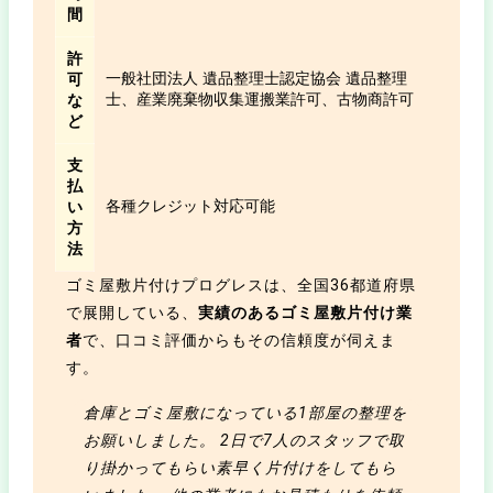
間
許
一般社団法人 遺品整理士認定協会 遺品整理
可
士、産業廃棄物収集運搬業許可、古物商許可
な
ど
支
払
各種クレジット対応可能
い
方
法
ゴミ屋敷片付けプログレスは、全国36都道府県
で展開している、
実績のあるゴミ屋敷片付け業
者
で、口コミ評価からもその信頼度が伺えま
す。
倉庫とゴミ屋敷になっている1部屋の整理を
お願いしました。 2日で7人のスタッフで取
り掛かってもらい素早く片付けをしてもら