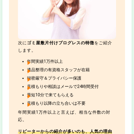
次に
ゴミ屋敷片付けプログレスの特徴
をご紹介
します。
年間実績1万件以上
遺品整理の有資格スタッフが在籍
秘密厳守＆プライバシー保護
見積もりや相談はメールで24時間受付
最短10分で来てもらえる
見積もり以降の立ち合いは不要
年間実績1万件以上と言えば、相当な件数の対
応。
リピーターからの紹介が多いのも、人気の理由