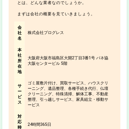
とは、どんな業者なのでしょうか。
まずは会社の概要を見ていきましょう。
会
株式会社プログレス
社
名
本
社
大阪府大阪市福島区大開2丁目3番1号 パネ協
所
大阪センタービル 5階
在
地
ゴミ屋敷片付け、買取サービス、ハウスクリ
サ
ーニング、遺品整理、各種手続き代行、仏壇
ー
クリーニング、特殊清掃、解体工事、不動産
ビ
整理、引っ越しサービス、家具組立・移動サ
ス
ービス
対
応
24時間365日
時