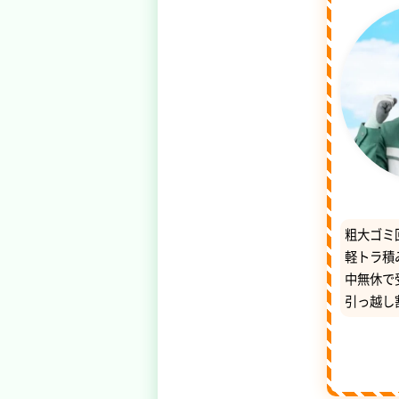
粗大ゴミ
軽トラ積
中無休で
引っ越し