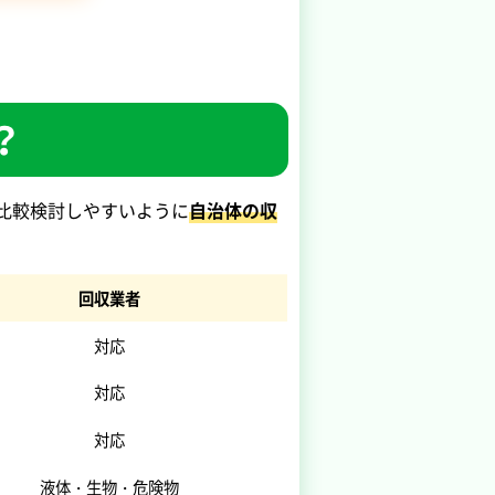
？
比較検討しやすいように
自治体の収
回収業者
対応
対応
対応
液体・生物・危険物