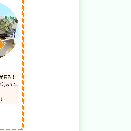
が強み！
4時まで年
す。