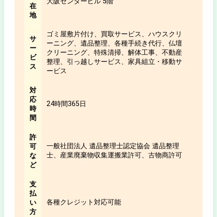
大阪センタービル 5階
在
地
ゴミ屋敷片付け、買取サービス、ハウスクリ
サ
ーニング、遺品整理、各種手続き代行、仏壇
ー
クリーニング、特殊清掃、解体工事、不動産
ビ
整理、引っ越しサービス、家具組立・移動サ
ス
ービス
対
応
24時間365日
時
間
許
一般社団法人 遺品整理士認定協会 遺品整理
可
士、産業廃棄物収集運搬業許可、古物商許可
な
ど
支
払
各種クレジット対応可能
い
方