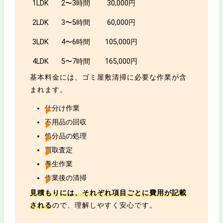
1LDK
2〜3時間
30,000円
2LDK
3〜5時間
60,000円
3LDK
4〜6時間
105,000円
4LDK
5〜7時間
165,000円
基本料金には、ゴミ屋敷清掃に必要な作業が含
まれます。
仕分け作業
不用品の回収
処分品の処理
買取査定
養生作業
作業後の清掃
見積もりには、それぞれ項目ごとに費用が記載
される
ので、理解しやすく安心です。