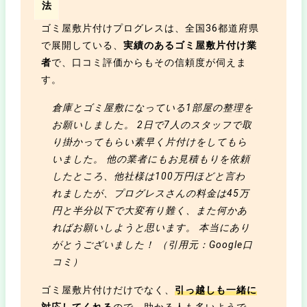
法
ゴミ屋敷片付けプログレスは、全国36都道府県
で展開している、
実績のあるゴミ屋敷片付け業
者
で、口コミ評価からもその信頼度が伺えま
す。
倉庫とゴミ屋敷になっている1部屋の整理を
お願いしました。 2日で7人のスタッフで取
り掛かってもらい素早く片付けをしてもら
いました。 他の業者にもお見積もりを依頼
したところ、他社様は100万円ほどと言わ
れましたが、プログレスさんの料金は45万
円と半分以下で大変有り難く、また何かあ
ればお願いしようと思います。 本当にあり
がとうございました！ （引用元：Google口
コミ）
ゴミ屋敷片付けだけでなく、
引っ越しも一緒に
対応してくれる
ので、助かる人も多いようで