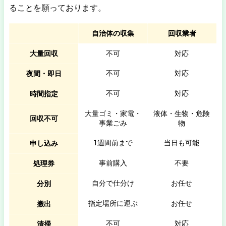
ることを願っております。
自治体の収集
回収業者
大量回収
不可
対応
不可
対応
夜間・即日
不可
対応
時間指定
大量ゴミ・家電・
液体・生物・危険
回収不可
事業ごみ
物
1週間前まで
当日も可能
申し込み
事前購入
不要
処理券
自分で仕分け
お任せ
分別
指定場所に運ぶ
お任せ
搬出
不可
対応
清掃