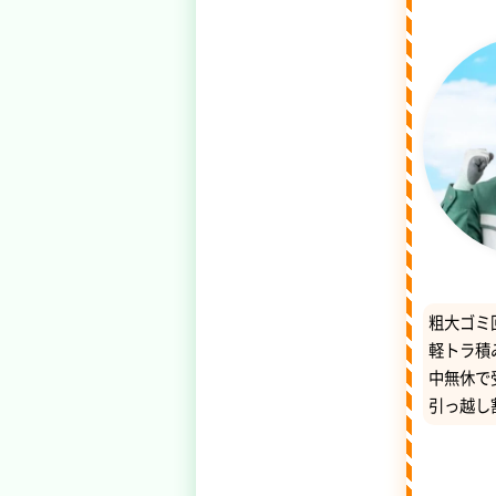
粗大ゴミ
軽トラ積
中無休で
引っ越し