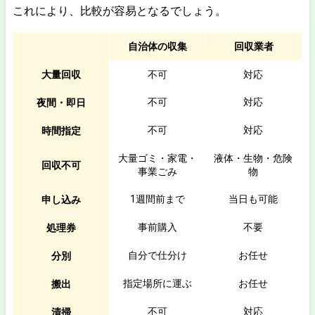
これにより、比較が容易となるでしょう。
自治体の収集
回収業者
大量回収
不可
対応
不可
対応
夜間・即日
不可
対応
時間指定
大量ゴミ・家電・
液体・生物・危険
回収不可
事業ごみ
物
1週間前まで
当日も可能
申し込み
事前購入
不要
処理券
自分で仕分け
お任せ
分別
指定場所に運ぶ
お任せ
搬出
不可
対応
清掃