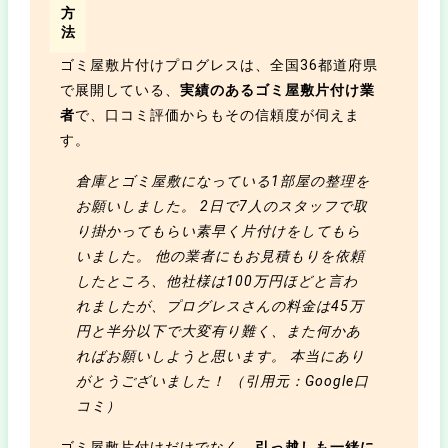
方
法
ゴミ屋敷片付けプログレスは、全国36都道府県
で展開している、
実績のあるゴミ屋敷片付け業
者
で、口コミ評価からもその信頼度が伺えま
す。
倉庫とゴミ屋敷になっている1部屋の整理を
お願いしました。 2日で7人のスタッフで取
り掛かってもらい素早く片付けをしてもら
いました。 他の業者にもお見積もりを依頼
したところ、他社様は100万円ほどと言わ
れましたが、プログレスさんの料金は45万
円と半分以下で大変有り難く、また何かあ
ればお願いしようと思います。 本当にあり
がとうございました！ （引用元：Google口
コミ）
ゴミ屋敷片付けだけでなく、
引っ越しも一緒に