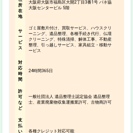
大阪府大阪市福島区大開2丁目3番1号 パネ協
所
大阪センタービル 5階
在
地
ゴミ屋敷片付け、買取サービス、ハウスクリ
サ
ーニング、遺品整理、各種手続き代行、仏壇
ー
クリーニング、特殊清掃、解体工事、不動産
ビ
整理、引っ越しサービス、家具組立・移動サ
ス
ービス
対
応
24時間365日
時
間
許
一般社団法人 遺品整理士認定協会 遺品整理
可
士、産業廃棄物収集運搬業許可、古物商許可
な
ど
支
払
各種クレジット対応可能
い