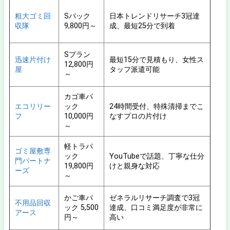
粗大ゴミ回
Sパック
日本トレンドリサーチ3冠達
収隊
9,800円～
成、最短25分で到着
Sプラン
迅速片付け
最短15分で見積もり、女性ス
12,800円
屋
タッフ派遣可能
～
カゴ車パ
エコリリー
ック
24時間受付、特殊清掃までこ
フ
10,000円
なすプロの片付け
～
軽トラパ
ゴミ屋敷専
ック
YouTubeで話題、丁寧な仕分
門パートナ
19,800円
けと親身な対応
ーズ
～
かご車パ
ゼネラルリサーチ調査で3冠
不用品回収
ック 5,500
達成、口コミ満足度が非常に
アース
円～
高い