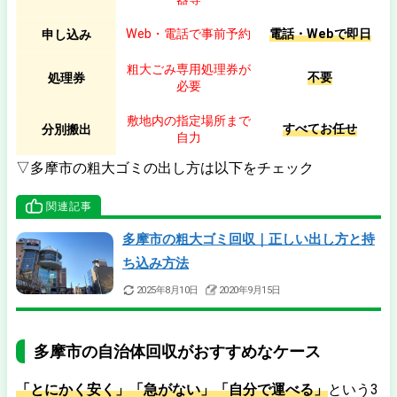
Web・電話で事前予約
電話・Webで即日
申し込み
粗大ごみ専用処理券が
不要
処理券
必要
敷地内の指定場所まで
すべてお任せ
分別搬出
自力
▽多摩市の粗大ゴミの出し方は以下をチェック
関連記事
多摩市の粗大ゴミ回収｜正しい出し方と持
ち込み方法
2025年8月10日
2020年9月15日
多摩市の自治体回収がおすすめなケース
「とにかく安く」「急がない」「自分で運べる」
という3