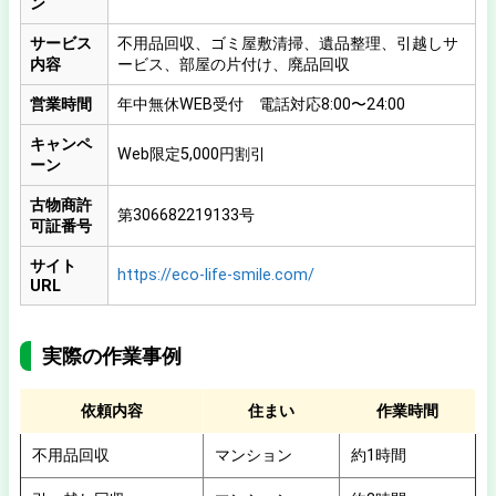
ン
サービス
不用品回収、ゴミ屋敷清掃、遺品整理、引越しサ
内容
ービス、部屋の片付け、廃品回収
営業時間
年中無休WEB受付 電話対応8:00〜24:00
キャンペ
Web限定5,000円割引
ーン
古物商許
第306682219133号
可証番号
サイト
https://eco-life-smile.com/
URL
実際の作業事例
依頼内容
住まい
作業時間
不用品回収
マンション
約1時間