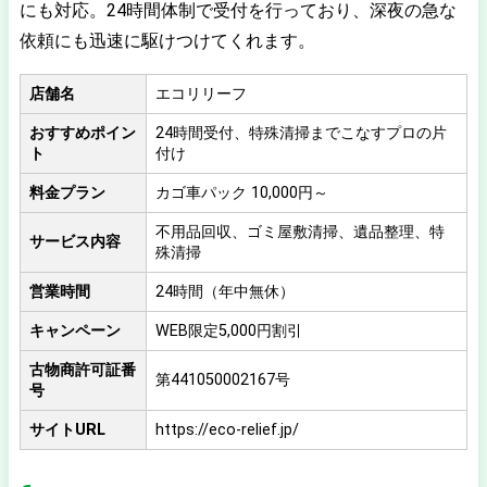
にも対応。24時間体制で受付を行っており、深夜の急な
依頼にも迅速に駆けつけてくれます。
店舗名
エコリリーフ
おすすめポイン
24時間受付、特殊清掃までこなすプロの片
ト
付け
料金プラン
カゴ車パック 10,000円～
不用品回収、ゴミ屋敷清掃、遺品整理、特
サービス内容
殊清掃
営業時間
24時間（年中無休）
キャンペーン
WEB限定5,000円割引
古物商許可証番
第441050002167号
号
サイトURL
https://eco-relief.jp/