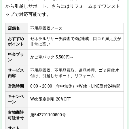
から引越しサポート、さらにはリフォームまでワンスト
ップで対応可能です。
店舗名
不用品回収アース
おすすめ
ゼネラルリサーチ調査で3冠達成、口コミ満足度が
ポイント
非常に高い
料金プラ
かご車パック 5,500円～
ン
サービス
不用品回収、不用品買取、遺品整理、ゴミ屋敷片
内容
付け、引越しサポート、リフォーム
営業時間
8:00～20:00（年中無休）※Web・LINE受付24時間
キャンペ
Web限定割引 20%OFF
ーン
古物商許
第542791100800号
可証番号
サイト