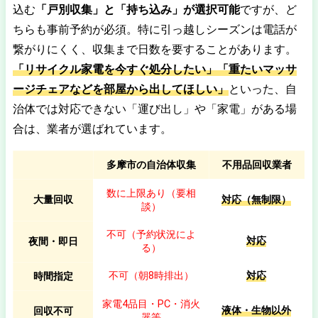
込む
「戸別収集」と「持ち込み」が選択可能
ですが、ど
ちらも事前予約が必須。特に引っ越しシーズンは電話が
繋がりにくく、収集まで日数を要することがあります。
「リサイクル家電を今すぐ処分したい」「重たいマッサ
ージチェアなどを部屋から出してほしい」
といった、自
治体では対応できない「運び出し」や「家電」がある場
合は、業者が選ばれています。
多摩市の自治体収集
不用品回収業者
数に上限あり（要相
大量回収
対応（無制限）
談）
不可（予約状況によ
対応
夜間・即日
る）
不可（朝8時排出）
対応
時間指定
家電4品目・PC・消火
液体・生物以外
回収不可
器等