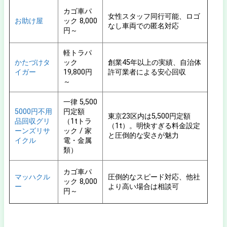
カゴ車パ
女性スタッフ同行可能、ロゴ
お助け屋
ック 8,000
なし車両での匿名対応
円～
軽トラパ
かたづけタ
ック
創業45年以上の実績、自治体
イガー
19,800円
許可業者による安心回収
～
一律 5,500
5000円不用
円定額
東京23区内は5,500円定額
品回収グリ
（1tトラ
（1t）。明快すぎる料金設定
ーンズリサ
ック / 家
と圧倒的な安さが魅力
イクル
電・金属
類）
カゴ車パ
マッハクル
圧倒的なスピード対応、他社
ック 8,000
ー
より高い場合は相談可
円～