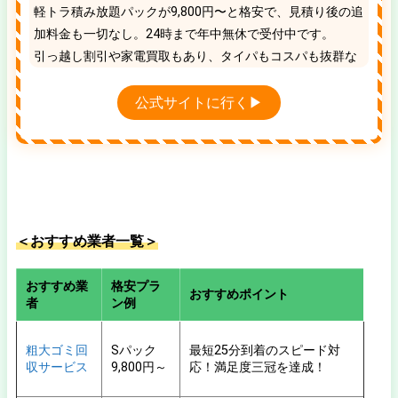
軽トラ積み放題パックが9,800円〜と格安で、見積り後の追
加料金も一切なし。24時まで年中無休で受付中です。
引っ越し割引や家電買取もあり、タイパもコスパも抜群な
地域No.1の優良業者です。
公式サイトに行く▶
＜おすすめ業者一覧＞
おすすめ業
格安プラ
おすすめポイント
者
ン例
粗大ゴミ回
Sパック
最短25分到着のスピード対
収サービス
9,800円～
応！満足度三冠を達成！