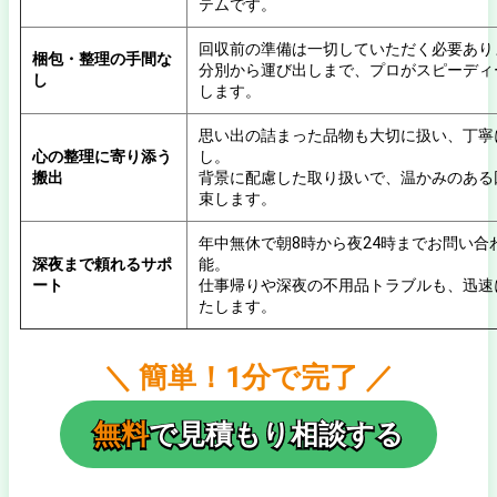
テムです。
回収前の準備は一切していただく必要あり
梱包・整理の手間な
分別から運び出しまで、プロがスピーディ
し
します。
思い出の詰まった品物も大切に扱い、丁寧
心の整理に寄り添う
し。
搬出
背景に配慮した取り扱いで、温かみのある
束します。
年中無休で朝8時から夜24時までお問い合
深夜まで頼れるサポ
能。
ート
仕事帰りや深夜の不用品トラブルも、迅速
たします。
＼ 簡単！1分で完了 ／
無料
で見積もり相談する