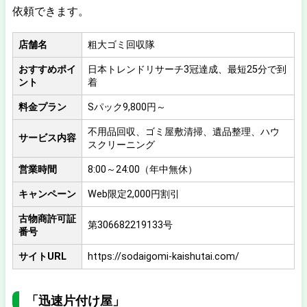
依頼できます。
店舗名
粗大ゴミ回収隊
おすすめポイ
日本トレンドリサーチ3冠達成、最短25分で到
ント
着
料金プラン
Sパック9,800円～
不用品回収、ゴミ屋敷清掃、遺品整理、ハウ
サービス内容
スクリーニング
営業時間
8:00～24:00（年中無休）
キャンペーン
Web限定2,000円割引
古物商許可証
第306682219133号
番号
サイトURL
https://sodaigomi-kaishutai.com/
「迅速片付け屋」