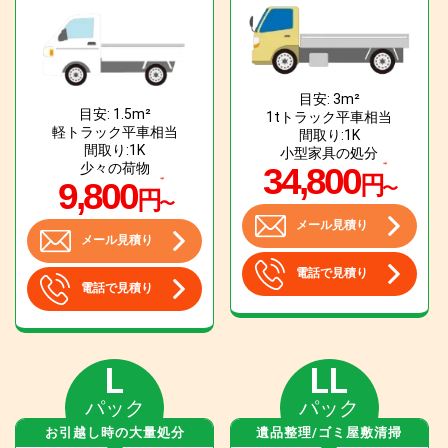
目安: 3m²
目安: 1.5m²
1tトラック平車相当
軽トラック平車相当
間取り:1K
間取り:1K
小型家具の処分
少々の荷物
34,800
円
9,800
〜
円
〜
メール見積り
メール見積り
電話で見積り
電話で見積り
L
LL
パック
パック
お引越し時の大量処分
遺品整理/ゴミ屋敷清掃