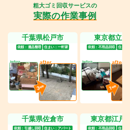
粗大ゴミ回収サービスの
実際の作業事例
千葉県松戸市
東京都立川
依頼：
遺品整理
住まい：
一軒家
依頼：
不用品回収
住まい
3
1
時間
時間
千葉県佐倉市
東京都江戸
依頼：
引越し回収
住まい：
アパート
依頼：
不用品回収
住まい