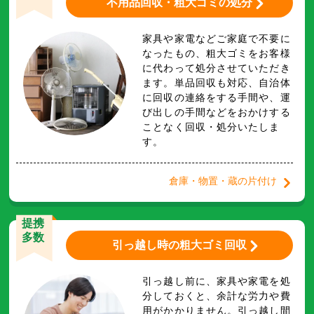
不用品回収・粗大ゴミの処分
家具や家電などご家庭で不要に
なったもの、粗大ゴミをお客様
に代わって処分させていただき
ます。単品回収も対応、自治体
に回収の連絡をする手間や、運
び出しの手間などをおかけする
ことなく回収・処分いたしま
す。
倉庫・物置・蔵の片付け
提携
多数
引っ越し時の粗大ゴミ回収
引っ越し前に、家具や家電を処
分しておくと、余計な労力や費
用がかかりません。引っ越し間