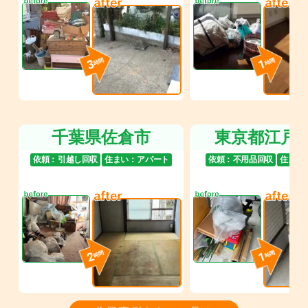
3
1
時間
時間
千葉県佐倉市
東京都江戸
依頼：
引越し回収
住まい：
アパート
依頼：
不用品回収
住まい
2
1
時間
時間