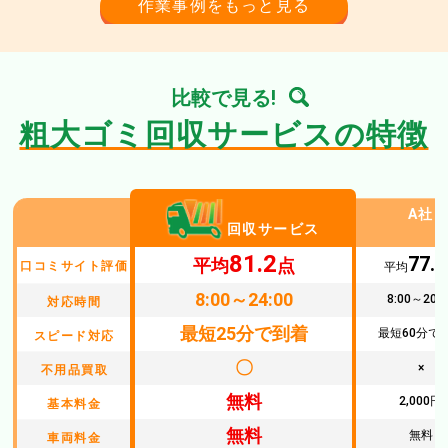
作業事例をもっと見る
比較で見る!
粗大ゴミ回収サービスの特徴
A社
回収サービス
81.2
77.2
平均
点
口コミサイト評価
平均
8:00～24:00
8:00～20:0
対応時間
最短25分で到着
最短60分で
スピード対応
〇
×
不用品買取
無料
2,000円
基本料金
無料
無料
車両料金