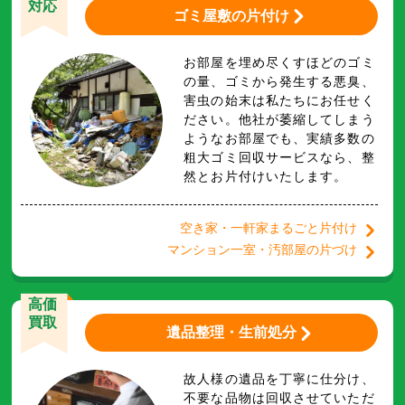
対応
ゴミ屋敷の片付け
お部屋を埋め尽くすほどのゴミ
の量、ゴミから発生する悪臭、
害虫の始末は私たちにお任せく
ださい。他社が萎縮してしまう
ようなお部屋でも、実績多数の
粗大ゴミ回収サービスなら、整
然とお片付けいたします。
空き家・一軒家まるごと片付け
マンション一室・汚部屋の片づけ
高価
買取
遺品整理・生前処分
故人様の遺品を丁寧に仕分け、
不要な品物は回収させていただ