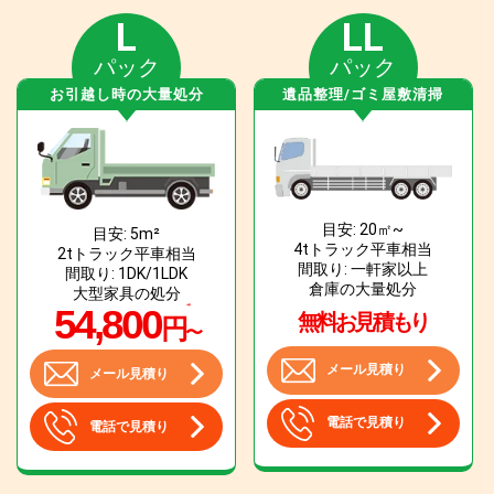
L
LL
パック
パック
お引越し時の大量処分
遺品整理/ゴミ屋敷清掃
目安: 20㎡~
目安: 5m²
4tトラック平車相当
2tトラック平車相当
間取り: 一軒家以上
間取り: 1DK/1LDK
倉庫の大量処分
大型家具の処分
54,800
無料お見積もり
円
〜
メール見積り
メール見積り
電話で見積り
電話で見積り