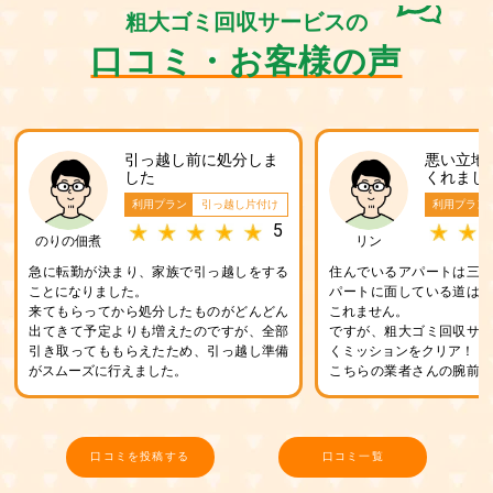
粗大ゴミ回収サービスの
口コミ・お客様の声
引っ越し前に処分しま
悪い立地
した
くれまし
利用プラン
引っ越し片付け
利用プラン
5
のりの佃煮
リン
急に転勤が決まり、家族で引っ越しをする
住んでいるアパートは三
ことになりました。
パートに面している道は
来てもらってから処分したものがどんどん
これません。
出てきて予定よりも増えたのですが、全部
ですが、粗大ゴミ回収サ
引き取ってももらえたため、引っ越し準備
くミッションをクリア！
がスムーズに行えました。
こちらの業者さんの腕前
が保証します。
口コミを投稿する
口コミ一覧