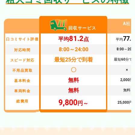
A社
回収サービス
81.2
77.2
平均
点
口コミサイト評価
平均
8:00～24:00
8:00～20:0
対応時間
最短25分で到着
最短60分で
スピード対応
〇
×
不用品買取
無料
2,000円
基本料金
無料
無料
車両料金
9,800
総費用
円～
25,000円