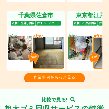
千葉県佐倉市
東京都江戸
依頼：
引越し回収
住まい：
アパート
依頼：
不用品回収
住まい
2
1
時間
時間
作業事例をもっと見る
比較で見る!
粗大ゴミ回収サービスの特徴