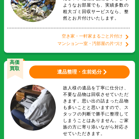
ようなお部屋でも、実績多数の
粗大ゴミ回収サービスなら、整
然とお片付けいたします。
空き家・一軒家まるごと片付け
マンション一室・汚部屋の片づけ
高価
買取
遺品整理・生前処分
故人様の遺品を丁寧に仕分け、
不要な品物は回収させていただ
きます。思い出の詰まった品物
も多いことと思いますので、ス
タッフの判断で勝手に整理して
しまうことはありません。ご家
族の方に寄り添いながら対応さ
せていただきます。