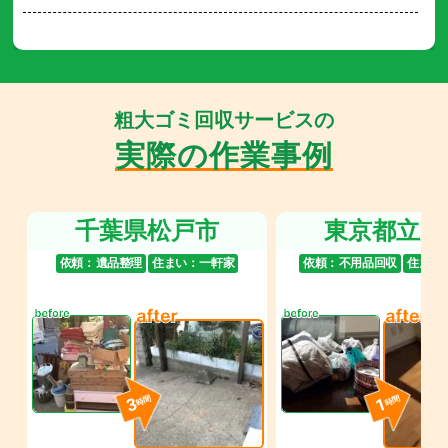
粗大ゴミ回収サービスの
実際の作業事例
千葉県松戸市
東京都立川
依頼：
遺品整理
住まい：
一軒家
依頼：
不用品回収
住まい
3
1
時間
時間