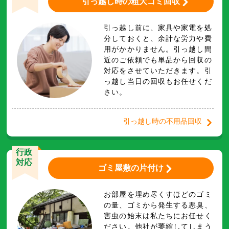
引っ越し時の粗大ゴミ回収
引っ越し前に、家具や家電を処
分しておくと、余計な労力や費
用がかかりません。引っ越し間
近のご依頼でも単品から回収の
対応をさせていただきます。引
っ越し当日の回収もお任せくだ
さい。
引っ越し時の不用品回収
行政
対応
ゴミ屋敷の片付け
お部屋を埋め尽くすほどのゴミ
の量、ゴミから発生する悪臭、
害虫の始末は私たちにお任せく
ださい。他社が萎縮してしまう