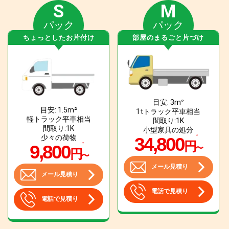
S
M
パック
パック
ちょっとしたお片付け
部屋のまるごと片づけ
目安: 3m²
目安: 1.5m²
1tトラック平車相当
軽トラック平車相当
間取り:1K
間取り:1K
小型家具の処分
少々の荷物
34,800
円
9,800
〜
円
〜
メール見積り
メール見積り
電話で見積り
電話で見積り