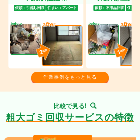
依頼：
引越し回収
住まい：
アパート
依頼：
不用品回収
住まい
2
1
時間
時間
作業事例をもっと見る
比較で見る!
粗大ゴミ回収サービスの特徴