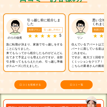
引っ越し前に処分しま
悪い立地
した
くれまし
利用プラン
引っ越し片付け
利用プラン
5
のりの佃煮
リン
急に転勤が決まり、家族で引っ越しをする
住んでいるアパートは三
ことになりました。
パートに面している道は
来てもらってから処分したものがどんどん
これません。
出てきて予定よりも増えたのですが、全部
ですが、粗大ゴミ回収サ
引き取ってももらえたため、引っ越し準備
くミッションをクリア！
がスムーズに行えました。
こちらの業者さんの腕前
が保証します。
口コミを投稿する
口コミ一覧