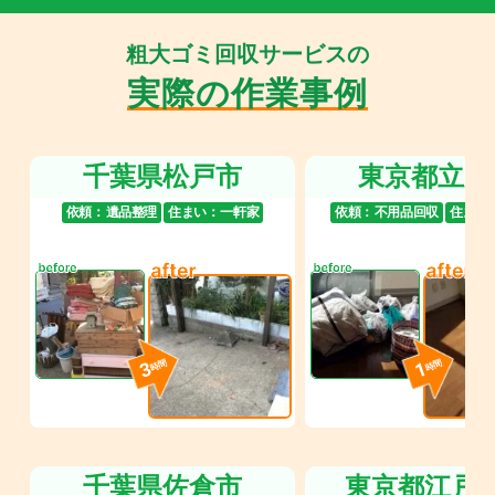
粗大ゴミ回収サービスの
実際の作業事例
千葉県松戸市
東京都立川
依頼：
遺品整理
住まい：
一軒家
依頼：
不用品回収
住まい
3
1
時間
時間
千葉県佐倉市
東京都江戸