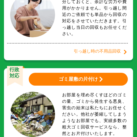
分しておくと、余計な労力や費
用がかかりません。引っ越し間
近のご依頼でも単品から回収の
対応をさせていただきます。引
っ越し当日の回収もお任せくだ
さい。
引っ越し時の不用品回収
行政
対応
ゴミ屋敷の片付け
お部屋を埋め尽くすほどのゴミ
の量、ゴミから発生する悪臭、
害虫の始末は私たちにお任せく
ださい。他社が萎縮してしまう
ようなお部屋でも、実績多数の
粗大ゴミ回収サービスなら、整
然とお片付けいたします。