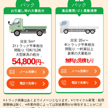
パック
パック
お引越し時の大量処分
遺品整理/ゴミ屋敷清掃
目安: 20㎡~
目安: 5m²
4tトラック平車相当
2tトラック平車相当
間取り: 一軒家以上
間取り: 1DK/1LDK
倉庫の大量処分
大型家具の処分
54,800
無料お見積もり
円
〜
メール見積り
メール見積り
電話で見積り
電話で見積り
※トラック画像はあくまでイメージとなります。※リサイクル家電・処理
困難物は除く。※作業内容によっては別途費用がが発生することがござ