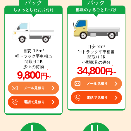
パック
パック
ちょっとしたお片付け
部屋のまるごと片づけ
目安: 3m²
目安: 1.5m²
1tトラック平車相当
軽トラック平車相当
間取り:1K
間取り:1K
小型家具の処分
少々の荷物
34,800
円
9,800
〜
円
〜
メール見積り
メール見積り
電話で見積り
電話で見積り
L
LL