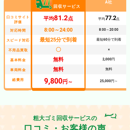
A社
回収サービス
81.2
77.2
口コミサイト
平均
点
平均
点
評価
8:00～24:00
8:00～20:00
対応時間
最短25分で到着
最短60分で到着
スピード対応
〇
×
不用品買取
無料
2,000円
基本料金
無料
無料
車両料金
9,800
総費用
円～
25,000円～
粗大ゴミ回収サービスの
口コミ・お客様の声