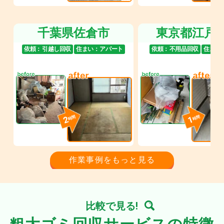
千葉県佐倉市
東京都江戸
依頼：
引越し回収
住まい：
アパート
依頼：
不用品回収
住まい
2
1
時間
時間
作業事例をもっと見る
比較で見る!