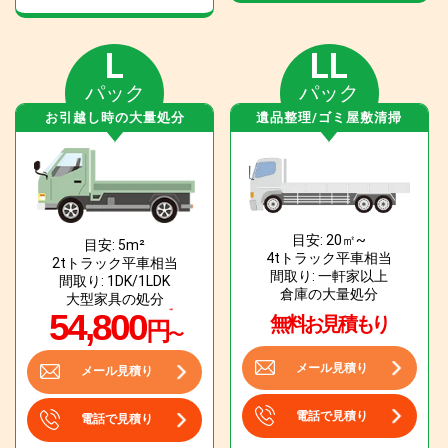
L
LL
パック
パック
お引越し時の大量処分
遺品整理/ゴミ屋敷清掃
目安: 20㎡~
目安: 5m²
4tトラック平車相当
2tトラック平車相当
間取り: 一軒家以上
間取り: 1DK/1LDK
倉庫の大量処分
大型家具の処分
54,800
無料お見積もり
円
〜
メール見積り
メール見積り
電話で見積り
電話で見積り