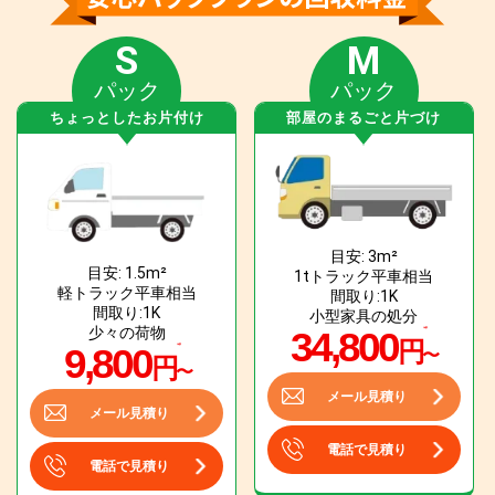
S
M
パック
パック
ちょっとしたお片付け
部屋のまるごと片づけ
目安: 3m²
目安: 1.5m²
1tトラック平車相当
軽トラック平車相当
間取り:1K
間取り:1K
小型家具の処分
少々の荷物
34,800
円
9,800
〜
円
〜
メール見積り
メール見積り
電話で見積り
電話で見積り