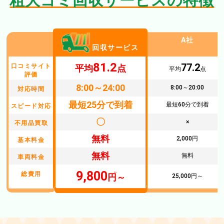
粗大ゴミ回収サービスの特徴
A社
回収サービス
81.2
77.2
口コミサイト
平均
点
平均
点
評価
8:00～24:00
8:00～20:00
対応時間
最短25分で到着
最短60分で到着
スピード対応
〇
×
不用品買取
無料
2,000円
基本料金
無料
無料
車両料金
9,800
総費用
円～
25,000円～