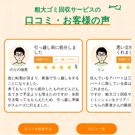
粗大ゴミ回収サービスの
口コミ・お客様の声
引っ越し前に処分しま
悪い立地
した
くれまし
利用プラン
引っ越し片付け
利用プラン
5
のりの佃煮
リン
急に転勤が決まり、家族で引っ越しをする
住んでいるアパートは三
ことになりました。
パートに面している道は
来てもらってから処分したものがどんどん
これません。
出てきて予定よりも増えたのですが、全部
ですが、粗大ゴミ回収サ
引き取ってももらえたため、引っ越し準備
くミッションをクリア！
がスムーズに行えました。
こちらの業者さんの腕前
が保証します。
口コミを投稿する
口コミ一覧