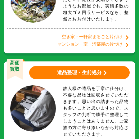
ようなお部屋でも、実績多数の
粗大ゴミ回収サービスなら、整
然とお片付けいたします。
空き家・一軒家まるごと片付け
マンション一室・汚部屋の片づけ
高価
買取
遺品整理・生前処分
故人様の遺品を丁寧に仕分け、
不要な品物は回収させていただ
きます。思い出の詰まった品物
も多いことと思いますので、ス
タッフの判断で勝手に整理して
しまうことはありません。ご家
族の方に寄り添いながら対応さ
せていただきます。