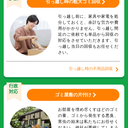
引っ越し時の粗大ゴミ回収
引っ越し前に、家具や家電を処
分しておくと、余計な労力や費
用がかかりません。引っ越し間
近のご依頼でも単品から回収の
対応をさせていただきます。引
っ越し当日の回収もお任せくだ
さい。
引っ越し時の不用品回収
行政
対応
ゴミ屋敷の片付け
お部屋を埋め尽くすほどのゴミ
の量、ゴミから発生する悪臭、
害虫の始末は私たちにお任せく
ださい。他社が萎縮してしまう